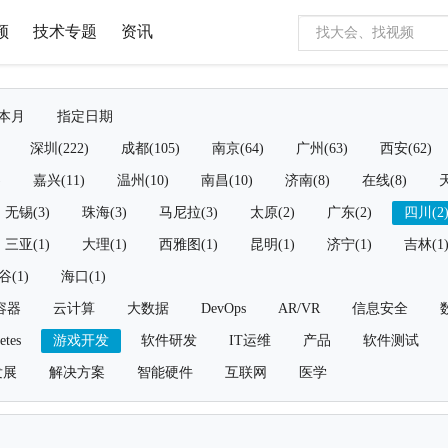
频
技术专题
资讯
本月
指定日期
深圳(222)
成都(105)
南京(64)
广州(63)
西安(62)
)
嘉兴(11)
温州(10)
南昌(10)
济南(8)
在线(8)
天
无锡(3)
珠海(3)
马尼拉(3)
太原(2)
广东(2)
四川(2
三亚(1)
大理(1)
西雅图(1)
昆明(1)
济宁(1)
吉林(1
谷(1)
海口(1)
容器
云计算
大数据
DevOps
AR/VR
信息安全
etes
游戏开发
软件研发
IT运维
产品
软件测试
发展
解决方案
智能硬件
互联网
医学