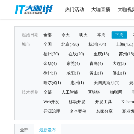
热门活动
大咖直播
大咖视
起始日期
全部
今天
明天
本周
下周
城市
全国
北京(798)
杭州(704)
上海(451)
福州(20)
在线(20)
重庆(18)
苏州(18
金华(4)
东莞(4)
青岛(4)
大连(3)
徐州(1)
咸阳(1)
黄山(1)
佛山(1)
哈尔滨(1)
惠州(1)
美国奥斯汀(1)
曼
技术类别
全部
人工智能
区块链
物联网
Web开发
移动开发
开发工具
Kubern
开源治理
名企案例
名家分享
职业
全部
最新发布