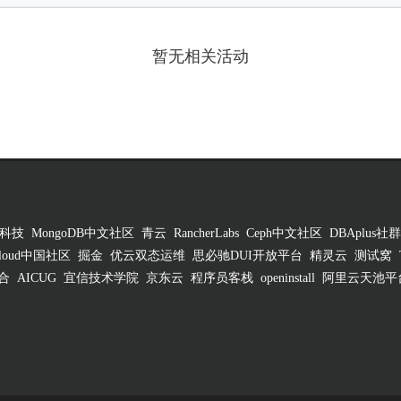
暂无相关活动
科技
MongoDB中文社区
青云
RancherLabs
Ceph中文社区
DBAplus社群
 Cloud中国社区
掘金
优云双态运维
思必驰DUI开放平台
精灵云
测试窝
合
AICUG
宜信技术学院
京东云
程序员客栈
openinstall
阿里云天池平