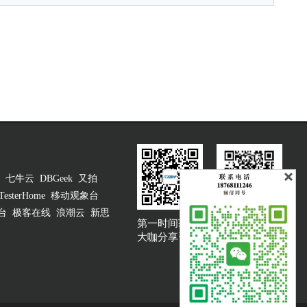
七牛云
DBGeek
又拍
TesterHome
移动观象台
台
极客在线
浪潮云
新思
第一时间获取
大咖说吐槽客服
大咖分享资讯