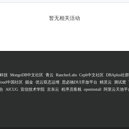
暂无相关活动
科技
MongoDB中文社区
青云
RancherLabs
Ceph中文社区
DBAplus社群
 Cloud中国社区
掘金
优云双态运维
思必驰DUI开放平台
精灵云
测试窝
合
AICUG
宜信技术学院
京东云
程序员客栈
openinstall
阿里云天池平