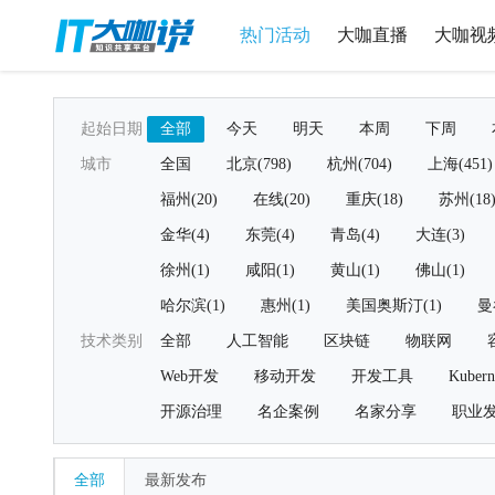
热门活动
大咖直播
大咖视
起始日期
全部
今天
明天
本周
下周
城市
全国
北京(798)
杭州(704)
上海(451)
福州(20)
在线(20)
重庆(18)
苏州(18
金华(4)
东莞(4)
青岛(4)
大连(3)
徐州(1)
咸阳(1)
黄山(1)
佛山(1)
哈尔滨(1)
惠州(1)
美国奥斯汀(1)
曼
技术类别
全部
人工智能
区块链
物联网
Web开发
移动开发
开发工具
Kubern
开源治理
名企案例
名家分享
职业
全部
最新发布