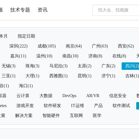
频
技术专题
资讯
本月
指定日期
深圳(222)
成都(105)
南京(64)
广州(63)
西安(62)
)
嘉兴(11)
温州(10)
南昌(10)
济南(8)
在线(8)
天
无锡(3)
珠海(3)
马尼拉(3)
太原(2)
广东(2)
四川(2
三亚(1)
大理(1)
西雅图(1)
昆明(1)
济宁(1)
吉林(1
谷(1)
海口(1)
容器
云计算
大数据
DevOps
AR/VR
信息安全
etes
游戏开发
软件研发
IT运维
产品
软件测试
发展
解决方案
智能硬件
互联网
医学