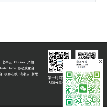
七牛云
DBGeek
又拍
TesterHome
移动观象台
台
极客在线
浪潮云
新思
第一时间获取
大咖说吐槽客服
大咖分享资讯