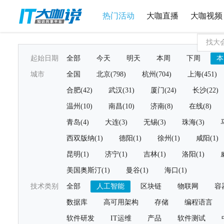
热门活动
大咖直播
大咖视频
起始日期
全部
今天
明天
本周
下周
本
城市
全国
北京(798)
杭州(704)
上海(451)
合肥(42)
武汉(31)
厦门(24)
长沙(22)
温州(10)
南昌(10)
济南(8)
在线(8)
青岛(4)
大连(3)
无锡(3)
珠海(3)
西双版纳(1)
德阳(1)
徐州(1)
咸阳(1)
昆明(1)
济宁(1)
吉林(1)
洛阳(1)
美国奥斯汀(1)
曼谷(1)
海口(1)
技术类别
全部
人工智能
区块链
物联网
容
数据库
高可用架构
存储
编程语言
软件研发
IT运维
产品
软件测试