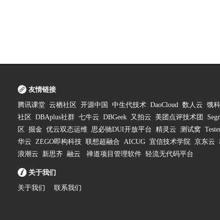
友情链接
腾讯课堂
云栖社区
开源中国
中生代技术
DaoCloud
数人云
饿
社区
DBAplus社群
七牛云
DBGeek
又拍云
美团点评技术团
Segm
区
掘金
优云双态运维
思必驰DUI开放平台
精灵云
测试窝
Test
华云
ZEGO即构科技
联想超融合
AICUG
宜信技术学院
京东云
浪潮云
新思齐
融云
禅道项目管理软件
轻流无代码平台
关于我们
关于我们
联系我们