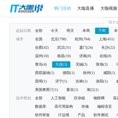
热门活动
大咖直播
大咖视频
起始日期
全部
今天
明天
本周
下周
本
城市
全国
北京(798)
杭州(704)
上海(451)
合肥(42)
武汉(31)
厦门(24)
长沙(22)
温州(10)
南昌(10)
济南(8)
在线(8)
青岛(4)
大连(3)
无锡(3)
珠海(3)
西双版纳(1)
德阳(1)
徐州(1)
咸阳(1)
昆明(1)
济宁(1)
吉林(1)
洛阳(1)
美国奥斯汀(1)
曼谷(1)
海口(1)
技术类别
全部
人工智能
区块链
物联网
容
数据库
高可用架构
存储
编程语言
软件研发
IT运维
产品
软件测试