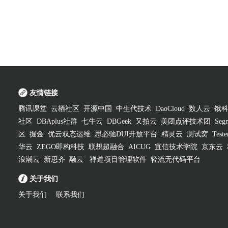
友情链接
腾讯课堂
云栖社区
开源中国
中生代技术
DaoCloud
数人云
饿
社区
DBAplus社群
七牛云
DBGeek
又拍云
美团点评技术团
Segm
区
掘金
优云双态运维
思必驰DUI开放平台
精灵云
测试窝
Test
华云
ZEGO即构科技
联想超融合
AICUG
宜信技术学院
京东云
浪潮云
新思齐
融云
禅道项目管理软件
轻流无代码平台
关于我们
关于我们
联系我们