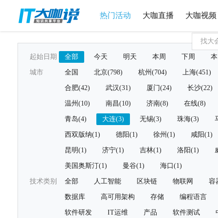
热门活动
大咖直播
大咖视频
起始日期
全部
今天
明天
本周
下周
本
城市
全国
北京(798)
杭州(704)
上海(451)
合肥(42)
武汉(31)
厦门(24)
长沙(22)
温州(10)
南昌(10)
济南(8)
在线(8)
青岛(4)
大连(3)
无锡(3)
珠海(3)
西双版纳(1)
德阳(1)
徐州(1)
咸阳(1)
昆明(1)
济宁(1)
吉林(1)
洛阳(1)
美国奥斯汀(1)
曼谷(1)
海口(1)
技术类别
全部
人工智能
区块链
物联网
容
数据库
高可用架构
存储
编程语言
软件研发
IT运维
产品
软件测试