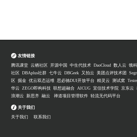
友情链接
腾讯课堂
云栖社区
开源中国
中生代技术
DaoCloud
数人云
饿
社区
DBAplus社群
七牛云
DBGeek
又拍云
美团点评技术团
Segm
区
掘金
优云双态运维
思必驰DUI开放平台
精灵云
测试窝
Test
华云
ZEGO即构科技
联想超融合
AICUG
宜信技术学院
京东云
浪潮云
新思齐
融云
禅道项目管理软件
轻流无代码平台
关于我们
关于我们
联系我们