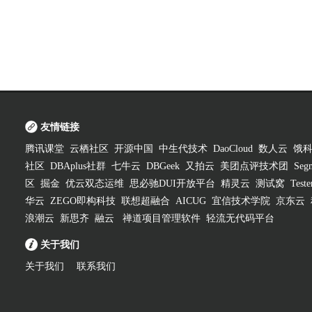
友情链接
腾讯课堂
云栖社区
开源中国
中生代技术
DaoCloud
数人云
饿
社区
DBAplus社群
七牛云
DBGeek
又拍云
美团点评技术团
Segm
区
掘金
优云双态运维
思必驰DUI开放平台
精灵云
测试窝
Test
华云
ZEGO即构科技
联想超融合
AICUG
宜信技术学院
京东云
浪潮云
新思齐
融云
禅道项目管理软件
轻流无代码平台
关于我们
关于我们
联系我们