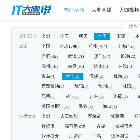
热门活动
大咖直播
大咖视频
起始日期
全部
今天
明天
本周
下周
本
城市
全国
北京(798)
杭州(704)
上海(451)
合肥(42)
武汉(31)
厦门(24)
长沙(22)
温州(10)
南昌(10)
济南(8)
在线(8)
青岛(4)
大连(3)
无锡(3)
珠海(3)
西双版纳(1)
德阳(1)
徐州(1)
咸阳(1)
昆明(1)
济宁(1)
吉林(1)
洛阳(1)
美国奥斯汀(1)
曼谷(1)
海口(1)
技术类别
全部
人工智能
区块链
物联网
容
数据库
高可用架构
存储
编程语言
软件研发
IT运维
产品
软件测试