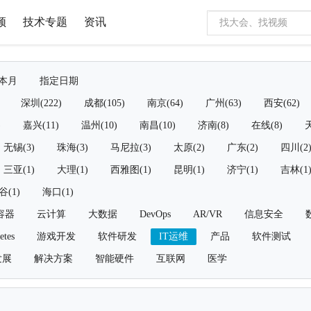
频
技术专题
资讯
本月
指定日期
深圳(222)
成都(105)
南京(64)
广州(63)
西安(62)
)
嘉兴(11)
温州(10)
南昌(10)
济南(8)
在线(8)
天
无锡(3)
珠海(3)
马尼拉(3)
太原(2)
广东(2)
四川(2
三亚(1)
大理(1)
西雅图(1)
昆明(1)
济宁(1)
吉林(1
谷(1)
海口(1)
容器
云计算
大数据
DevOps
AR/VR
信息安全
etes
游戏开发
软件研发
IT运维
产品
软件测试
发展
解决方案
智能硬件
互联网
医学