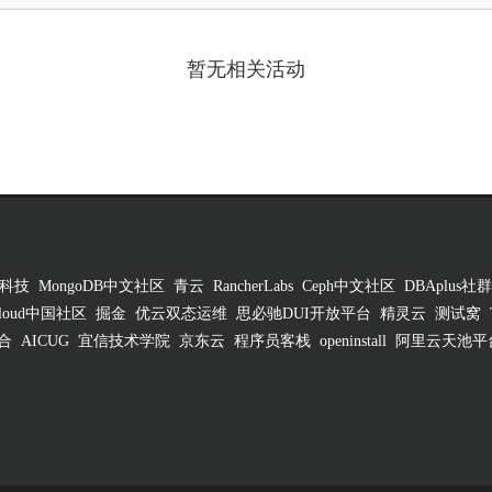
暂无相关活动
科技
MongoDB中文社区
青云
RancherLabs
Ceph中文社区
DBAplus社群
 Cloud中国社区
掘金
优云双态运维
思必驰DUI开放平台
精灵云
测试窝
合
AICUG
宜信技术学院
京东云
程序员客栈
openinstall
阿里云天池平