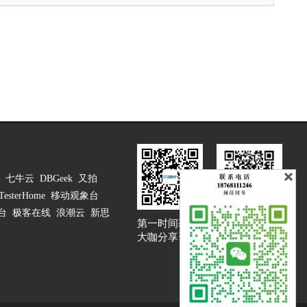
七牛云
DBGeek
又拍
TesterHome
移动观象台
台
极客在线
浪潮云
新思
第一时间获取
大咖说吐槽客服
大咖分享资讯