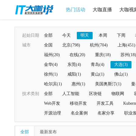
热门活动
大咖直播
大咖视
起始日期
全部
今天
明天
本周
下周
城市
全国
北京(798)
杭州(704)
上海(451)
福州(20)
在线(20)
重庆(18)
苏州(18
金华(4)
东莞(4)
青岛(4)
大连(3)
徐州(1)
咸阳(1)
黄山(1)
佛山(1)
哈尔滨(1)
惠州(1)
美国奥斯汀(1)
曼
技术类别
全部
人工智能
区块链
物联网
Web开发
移动开发
开发工具
Kubern
开源治理
名企案例
名家分享
职业
全部
最新发布