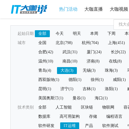
热门活动
大咖直播
大咖视频
起始日期
全部
今天
明天
本周
下周
本
城市
全国
北京(798)
杭州(704)
上海(451)
合肥(42)
武汉(31)
厦门(24)
长沙(22)
温州(10)
南昌(10)
济南(8)
在线(8)
青岛(4)
大连(3)
无锡(3)
珠海(3)
西双版纳(1)
德阳(1)
徐州(1)
咸阳(1)
昆明(1)
济宁(1)
吉林(1)
洛阳(1)
美国奥斯汀(1)
曼谷(1)
海口(1)
技术类别
全部
人工智能
区块链
物联网
容
数据库
高可用架构
存储
编程语言
软件研发
IT运维
产品
软件测试