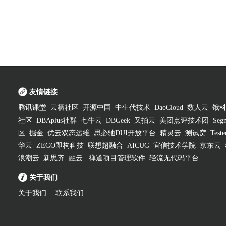
友情链接
腾讯课堂
云栖社区
开源中国
中生代技术
DaoCloud
数人云
饿
社区
DBAplus社群
七牛云
DBGeek
又拍云
美团点评技术团
Segm
区
掘金
优云双态运维
思必驰DUI开放平台
精灵云
测试窝
Test
华云
ZEGO即构科技
联想超融合
AICUG
宜信技术学院
京东云
浪潮云
新思齐
融云
禅道项目管理软件
轻流无代码平台
关于我们
关于我们
联系我们