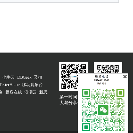
七牛云
DBGeek
又拍
TesterHome
移动观象台
台
极客在线
浪潮云
新思
第一时间获取
大咖说吐槽客服
大咖分享资讯