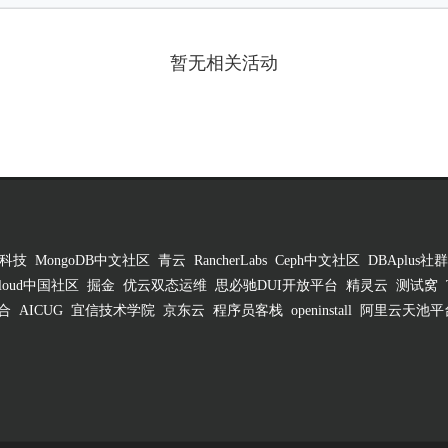
暂无相关活动
科技
MongoDB中文社区
青云
RancherLabs
Ceph中文社区
DBAplus社群
 Cloud中国社区
掘金
优云双态运维
思必驰DUI开放平台
精灵云
测试窝
合
AICUG
宜信技术学院
京东云
程序员客栈
openinstall
阿里云天池平