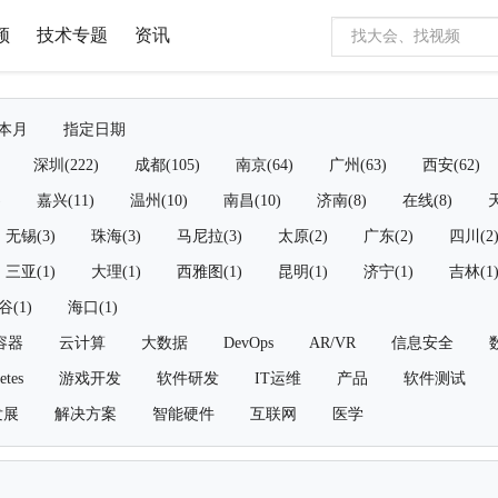
频
技术专题
资讯
本月
指定日期
深圳(222)
成都(105)
南京(64)
广州(63)
西安(62)
)
嘉兴(11)
温州(10)
南昌(10)
济南(8)
在线(8)
天
无锡(3)
珠海(3)
马尼拉(3)
太原(2)
广东(2)
四川(2
三亚(1)
大理(1)
西雅图(1)
昆明(1)
济宁(1)
吉林(1
谷(1)
海口(1)
容器
云计算
大数据
DevOps
AR/VR
信息安全
etes
游戏开发
软件研发
IT运维
产品
软件测试
发展
解决方案
智能硬件
互联网
医学