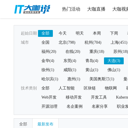
热门活动
大咖直播
大咖视
起始日期
全部
今天
明天
本周
下周
城市
全国
北京(798)
杭州(704)
上海(451)
福州(20)
在线(20)
重庆(18)
苏州(18
金华(4)
东莞(4)
青岛(4)
大连(3)
徐州(1)
咸阳(1)
黄山(1)
佛山(1)
哈尔滨(1)
惠州(1)
美国奥斯汀(1)
曼
技术类别
全部
人工智能
区块链
物联网
Web开发
移动开发
开发工具
Kubern
开源治理
名企案例
名家分享
职业
全部
最新发布