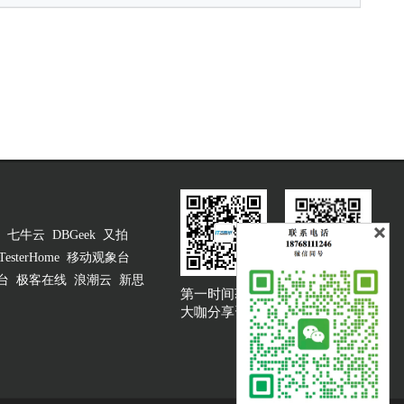
七牛云
DBGeek
又拍
TesterHome
移动观象台
台
极客在线
浪潮云
新思
第一时间获取
大咖说吐槽客服
大咖分享资讯