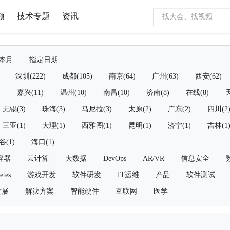
频
技术专题
资讯
本月
指定日期
深圳(222)
成都(105)
南京(64)
广州(63)
西安(62)
)
嘉兴(11)
温州(10)
南昌(10)
济南(8)
在线(8)
天
无锡(3)
珠海(3)
马尼拉(3)
太原(2)
广东(2)
四川(2
三亚(1)
大理(1)
西雅图(1)
昆明(1)
济宁(1)
吉林(1
谷(1)
海口(1)
容器
云计算
大数据
DevOps
AR/VR
信息安全
etes
游戏开发
软件研发
IT运维
产品
软件测试
发展
解决方案
智能硬件
互联网
医学