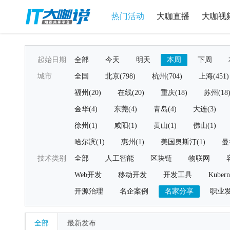
热门活动
大咖直播
大咖视
起始日期
全部
今天
明天
本周
下周
城市
全国
北京(798)
杭州(704)
上海(451)
福州(20)
在线(20)
重庆(18)
苏州(18
金华(4)
东莞(4)
青岛(4)
大连(3)
徐州(1)
咸阳(1)
黄山(1)
佛山(1)
哈尔滨(1)
惠州(1)
美国奥斯汀(1)
曼
技术类别
全部
人工智能
区块链
物联网
Web开发
移动开发
开发工具
Kubern
开源治理
名企案例
名家分享
职业
全部
最新发布