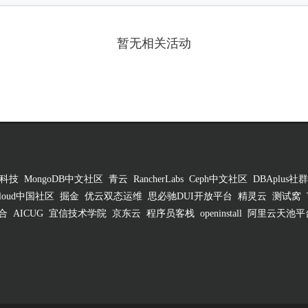
暂无相关活动
科技
MongoDB中文社区
青云
RancherLabs
Ceph中文社区
DBAplus社群
 Cloud中国社区
掘金
优云双态运维
思必驰DUI开放平台
精灵云
测试窝
合
AICUG
宜信技术学院
京东云
程序员客栈
openinstall
阿里云天池平