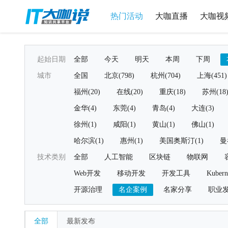
热门活动
大咖直播
大咖视
起始日期
全部
今天
明天
本周
下周
城市
全国
北京(798)
杭州(704)
上海(451)
福州(20)
在线(20)
重庆(18)
苏州(18
金华(4)
东莞(4)
青岛(4)
大连(3)
徐州(1)
咸阳(1)
黄山(1)
佛山(1)
哈尔滨(1)
惠州(1)
美国奥斯汀(1)
曼
技术类别
全部
人工智能
区块链
物联网
Web开发
移动开发
开发工具
Kubern
开源治理
名企案例
名家分享
职业
全部
最新发布