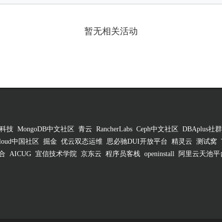
暂无相关活动
科技
MongoDB中文社区
青云
RancherLabs
Ceph中文社区
DBAplus社群
 Cloud中国社区
掘金
优云双态运维
思必驰DUI开放平台
精灵云
测试窝
合
AICUG
宜信技术学院
京东云
程序员客栈
openinstall
阿里云天池平