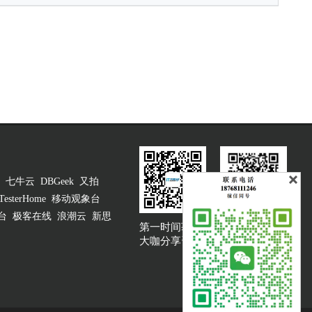
七牛云
DBGeek
又拍
TesterHome
移动观象台
台
极客在线
浪潮云
新思
第一时间获取
大咖说吐槽客服
大咖分享资讯