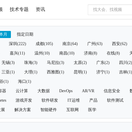
频
技术专题
资讯
本月
指定日期
深圳(222)
成都(105)
南京(64)
广州(63)
西安(62)
)
嘉兴(11)
温州(10)
南昌(10)
济南(8)
在线(8)
天
无锡(3)
珠海(3)
马尼拉(3)
太原(2)
广东(2)
四川(2
三亚(1)
大理(1)
西雅图(1)
昆明(1)
济宁(1)
吉林(1
谷(1)
海口(1)
容器
云计算
大数据
DevOps
AR/VR
信息安全
etes
游戏开发
软件研发
IT运维
产品
软件测试
发展
解决方案
智能硬件
互联网
医学