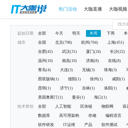
热门活动
大咖直播
大咖视频
起始日期
全部
今天
明天
本周
下周
本
城市
全国
北京(798)
杭州(704)
上海(451)
合肥(42)
武汉(31)
厦门(24)
长沙(22)
温州(10)
南昌(10)
济南(8)
在线(8)
青岛(4)
大连(3)
无锡(3)
珠海(3)
西双版纳(1)
德阳(1)
徐州(1)
咸阳(1)
昆明(1)
济宁(1)
吉林(1)
洛阳(1)
美国奥斯汀(1)
曼谷(1)
海口(1)
技术类别
全部
人工智能
区块链
物联网
容
数据库
高可用架构
存储
编程语言
软件研发
IT运维
产品
软件测试