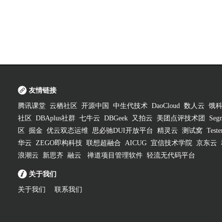
友情链接
腾讯课堂
云栖社区
开源中国
中生代技术
DaoCloud
数人云
饿
社区
DBAplus社群
七牛云
DBGeek
又拍云
美团点评技术团
Segm
区
掘金
优云双态运维
思必驰DUI开放平台
精灵云
测试窝
Test
华云
ZEGO即构科技
联想超融合
AICUG
宜信技术学院
京东云
浪潮云
新思齐
融云
禅道项目管理软件
轻流无代码平台
关于我们
关于我们
联系我们