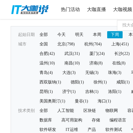
热门活动
大咖直播
大咖视频
起始日期
全部
今天
明天
本周
下周
本
城市
全国
北京(798)
杭州(704)
上海(451)
合肥(42)
武汉(31)
厦门(24)
长沙(22)
温州(10)
南昌(10)
济南(8)
在线(8)
青岛(4)
大连(3)
无锡(3)
珠海(3)
西双版纳(1)
德阳(1)
徐州(1)
咸阳(1)
昆明(1)
济宁(1)
吉林(1)
洛阳(1)
美国奥斯汀(1)
曼谷(1)
海口(1)
技术类别
全部
人工智能
区块链
物联网
容
数据库
高可用架构
存储
编程语言
软件研发
IT运维
产品
软件测试