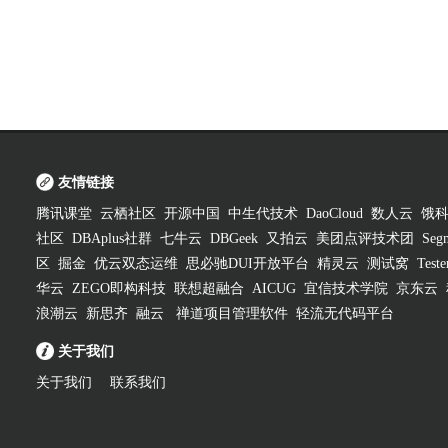
友情链接
腾讯课堂
云栖社区
开源中国
中生代技术
DaoCloud
数人云
饿
社区
DBAplus社群
七牛云
DBGeek
又拍云
美团点评技术团
Segm
区
掘金
优云双态运维
思必驰DUI开放平台
精灵云
测试窝
Test
华云
ZEGO即构科技
联想超融合
AICUG
宜信技术学院
京东云
浪潮云
新思齐
融云
禅道项目管理软件
轻流无代码平台
关于我们
关于我们
联系我们