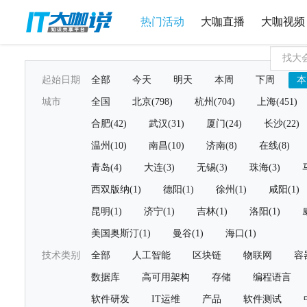
热门活动
大咖直播
大咖视频
起始日期
全部
今天
明天
本周
下周
本
城市
全国
北京(798)
杭州(704)
上海(451)
合肥(42)
武汉(31)
厦门(24)
长沙(22)
温州(10)
南昌(10)
济南(8)
在线(8)
青岛(4)
大连(3)
无锡(3)
珠海(3)
西双版纳(1)
德阳(1)
徐州(1)
咸阳(1)
昆明(1)
济宁(1)
吉林(1)
洛阳(1)
美国奥斯汀(1)
曼谷(1)
海口(1)
技术类别
全部
人工智能
区块链
物联网
容
数据库
高可用架构
存储
编程语言
软件研发
IT运维
产品
软件测试