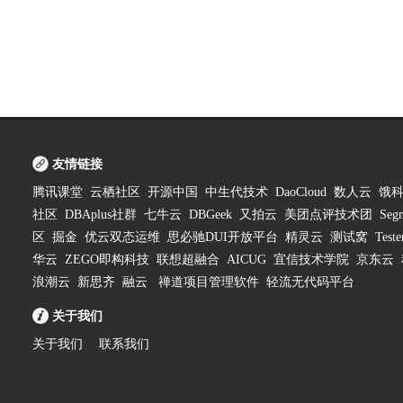
友情链接
腾讯课堂
云栖社区
开源中国
中生代技术
DaoCloud
数人云
饿
社区
DBAplus社群
七牛云
DBGeek
又拍云
美团点评技术团
Segm
区
掘金
优云双态运维
思必驰DUI开放平台
精灵云
测试窝
Test
华云
ZEGO即构科技
联想超融合
AICUG
宜信技术学院
京东云
浪潮云
新思齐
融云
禅道项目管理软件
轻流无代码平台
关于我们
关于我们
联系我们