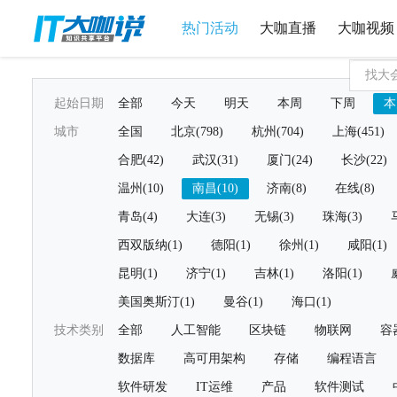
热门活动
大咖直播
大咖视频
起始日期
全部
今天
明天
本周
下周
本
城市
全国
北京(798)
杭州(704)
上海(451)
合肥(42)
武汉(31)
厦门(24)
长沙(22)
温州(10)
南昌(10)
济南(8)
在线(8)
青岛(4)
大连(3)
无锡(3)
珠海(3)
西双版纳(1)
德阳(1)
徐州(1)
咸阳(1)
昆明(1)
济宁(1)
吉林(1)
洛阳(1)
美国奥斯汀(1)
曼谷(1)
海口(1)
技术类别
全部
人工智能
区块链
物联网
容
数据库
高可用架构
存储
编程语言
软件研发
IT运维
产品
软件测试