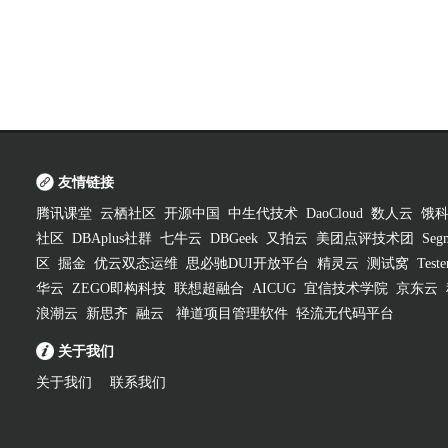
友情链接
腾讯课堂
云栖社区
开源中国
中生代技术
DaoCloud
数人云
饿
社区
DBAplus社群
七牛云
DBGeek
又拍云
美团点评技术团
Segm
区
掘金
优云双态运维
思必驰DUI开放平台
精灵云
测试窝
Test
华云
ZEGO即构科技
联想超融合
AICUG
宜信技术学院
京东云
浪潮云
新思齐
融云
禅道项目管理软件
轻流无代码平台
关于我们
关于我们
联系我们