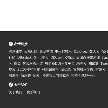
友情链接
腾讯课堂
云栖社区
开源中国
中生代技术
DaoCloud
数人云
饿
社区
DBAplus社群
七牛云
DBGeek
又拍云
美团点评技术团
Segm
区
掘金
优云双态运维
思必驰DUI开放平台
精灵云
测试窝
Test
华云
ZEGO即构科技
联想超融合
AICUG
宜信技术学院
京东云
浪潮云
新思齐
融云
禅道项目管理软件
轻流无代码平台
关于我们
关于我们
联系我们