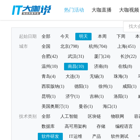
热门活动
大咖直播
大咖视频
起始日期
全部
今天
明天
本周
下周
本
城市
全国
北京(798)
杭州(704)
上海(451)
合肥(42)
武汉(31)
厦门(24)
长沙(22)
温州(10)
南昌(10)
济南(8)
在线(8)
青岛(4)
大连(3)
无锡(3)
珠海(3)
西双版纳(1)
德阳(1)
徐州(1)
咸阳(1)
昆明(1)
济宁(1)
吉林(1)
洛阳(1)
美国奥斯汀(1)
曼谷(1)
海口(1)
技术类别
全部
人工智能
区块链
物联网
容
数据库
高可用架构
存储
编程语言
软件研发
IT运维
产品
软件测试