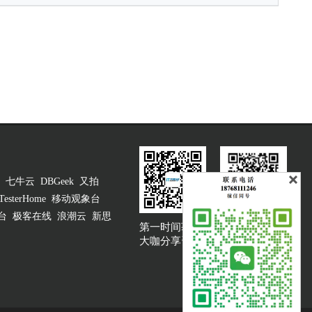
七牛云
DBGeek
又拍
TesterHome
移动观象台
台
极客在线
浪潮云
新思
第一时间获取
大咖说吐槽客服
大咖分享资讯