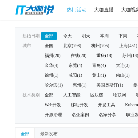
热门活动
大咖直播
大咖视
起始日期
全部
今天
明天
本周
下周
城市
全国
北京(798)
杭州(705)
上海(451)
福州(20)
在线(20)
重庆(18)
苏州(18
金华(4)
东莞(4)
青岛(4)
大连(3)
徐州(1)
咸阳(1)
黄山(1)
佛山(1)
哈尔滨(1)
惠州(1)
美国奥斯汀(1)
曼
技术类别
全部
人工智能
区块链
物联网
Web开发
移动开发
开发工具
Kubern
开源治理
名企案例
名家分享
职业
全部
最新发布