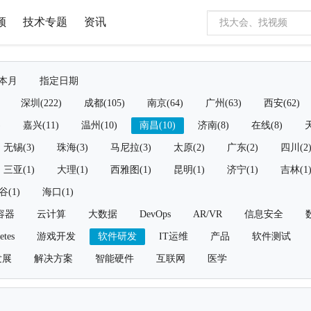
频
技术专题
资讯
本月
指定日期
深圳(222)
成都(105)
南京(64)
广州(63)
西安(62)
)
嘉兴(11)
温州(10)
南昌(10)
济南(8)
在线(8)
天
无锡(3)
珠海(3)
马尼拉(3)
太原(2)
广东(2)
四川(2
三亚(1)
大理(1)
西雅图(1)
昆明(1)
济宁(1)
吉林(1
谷(1)
海口(1)
容器
云计算
大数据
DevOps
AR/VR
信息安全
etes
游戏开发
软件研发
IT运维
产品
软件测试
发展
解决方案
智能硬件
互联网
医学