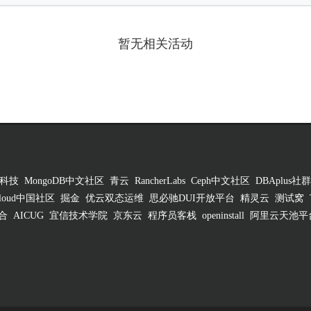
暂无相关活动
科技
MongoDB中文社区
青云
RancherLabs
Ceph中文社区
DBAplus社群
 Cloud中国社区
掘金
优云双态运维
思必驰DUI开放平台
精灵云
测试窝
合
AICUG
宜信技术学院
京东云
程序员客栈
openinstall
阿里云天池平