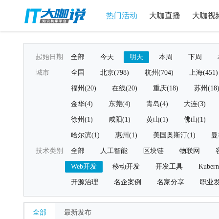
热门活动
大咖直播
大咖视
起始日期
全部
今天
明天
本周
下周
城市
全国
北京(798)
杭州(704)
上海(451)
福州(20)
在线(20)
重庆(18)
苏州(18
金华(4)
东莞(4)
青岛(4)
大连(3)
徐州(1)
咸阳(1)
黄山(1)
佛山(1)
哈尔滨(1)
惠州(1)
美国奥斯汀(1)
曼
技术类别
全部
人工智能
区块链
物联网
Web开发
移动开发
开发工具
Kubern
开源治理
名企案例
名家分享
职业
全部
最新发布