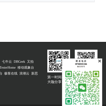
七牛云
DBGeek
又拍
TesterHome
移动观象台
台
极客在线
浪潮云
新思
第一时间获取
大咖说吐槽客服
大咖分享资讯