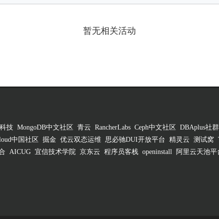
暂无相关活动
科技
MongoDB中文社区
青云
RancherLabs
Ceph中文社区
DBAplus社群
 Cloud中国社区
掘金
优云双态运维
思必驰DUI开放平台
精灵云
测试窝
合
AICUG
宜信技术学院
京东云
程序员客栈
openinstall
阿里云天池平