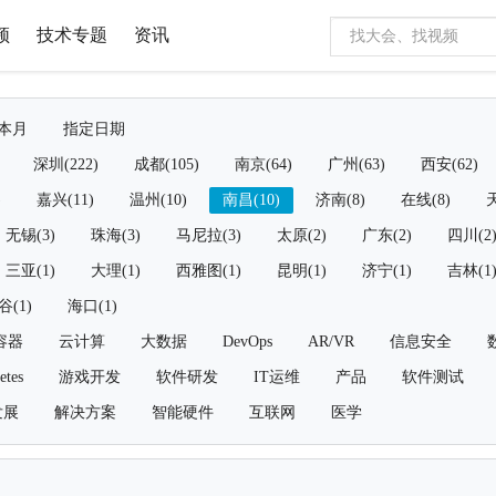
频
技术专题
资讯
本月
指定日期
深圳(222)
成都(105)
南京(64)
广州(63)
西安(62)
)
嘉兴(11)
温州(10)
南昌(10)
济南(8)
在线(8)
天
无锡(3)
珠海(3)
马尼拉(3)
太原(2)
广东(2)
四川(2
三亚(1)
大理(1)
西雅图(1)
昆明(1)
济宁(1)
吉林(1
谷(1)
海口(1)
容器
云计算
大数据
DevOps
AR/VR
信息安全
etes
游戏开发
软件研发
IT运维
产品
软件测试
发展
解决方案
智能硬件
互联网
医学