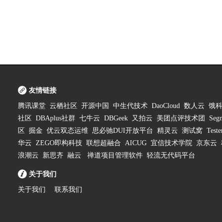
友情链接
腾讯课堂
云栖社区
开源中国
中生代技术
DaoCloud
数人云
饿
社区
DBAplus社群
七牛云
DBGeek
又拍云
美团点评技术团
Segm
区
掘金
优云双态运维
思必驰DUI开放平台
精灵云
测试窝
Test
华云
ZEGO即构科技
联想超融合
AICUG
宜信技术学院
京东云
浪潮云
新思齐
融云
禅道项目管理软件
轻流无代码平台
关于我们
关于我们
联系我们