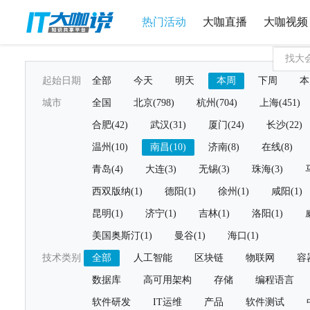
热门活动
大咖直播
大咖视频
起始日期
全部
今天
明天
本周
下周
本
城市
全国
北京(798)
杭州(704)
上海(451)
合肥(42)
武汉(31)
厦门(24)
长沙(22)
温州(10)
南昌(10)
济南(8)
在线(8)
青岛(4)
大连(3)
无锡(3)
珠海(3)
西双版纳(1)
德阳(1)
徐州(1)
咸阳(1)
昆明(1)
济宁(1)
吉林(1)
洛阳(1)
美国奥斯汀(1)
曼谷(1)
海口(1)
技术类别
全部
人工智能
区块链
物联网
容
数据库
高可用架构
存储
编程语言
软件研发
IT运维
产品
软件测试