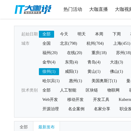
热门活动
大咖直播
大咖视
起始日期
全部
今天
明天
本周
下周
城市
全国
北京(798)
杭州(704)
上海(451)
福州(20)
在线(20)
重庆(18)
苏州(18
金华(4)
东莞(4)
青岛(4)
大连(3)
徐州(1)
咸阳(1)
黄山(1)
佛山(1)
哈尔滨(1)
惠州(1)
美国奥斯汀(1)
曼
技术类别
全部
人工智能
区块链
物联网
Web开发
移动开发
开发工具
Kubern
开源治理
名企案例
名家分享
职业
全部
最新发布