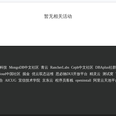
暂无相关活动
科技
MongoDB中文社区
青云
RancherLabs
Ceph中文社区
DBAplus社群
 Cloud中国社区
掘金
优云双态运维
思必驰DUI开放平台
精灵云
测试窝
合
AICUG
宜信技术学院
京东云
程序员客栈
openinstall
阿里云天池平