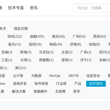
频
技术专题
资讯
本月
指定日期
深圳(222)
成都(105)
南京(64)
广州(63)
西安(62)
)
嘉兴(11)
温州(10)
南昌(10)
济南(8)
在线(8)
天
无锡(3)
珠海(3)
马尼拉(3)
太原(2)
广东(2)
四川(2
三亚(1)
大理(1)
西雅图(1)
昆明(1)
济宁(1)
吉林(1
谷(1)
海口(1)
容器
云计算
大数据
DevOps
AR/VR
信息安全
etes
游戏开发
软件研发
IT运维
产品
软件测试
发展
解决方案
智能硬件
互联网
医学