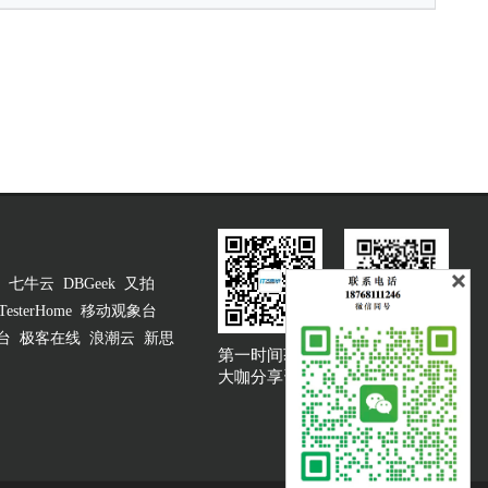
七牛云
DBGeek
又拍
TesterHome
移动观象台
台
极客在线
浪潮云
新思
第一时间获取
大咖说吐槽客服
大咖分享资讯