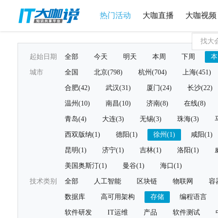
热门活动
大咖直播
大咖视频
起始日期
全部
今天
明天
本周
下周
本
城市
全国
北京(798)
杭州(704)
上海(451)
合肥(42)
武汉(31)
厦门(24)
长沙(22)
温州(10)
南昌(10)
济南(8)
在线(8)
青岛(4)
大连(3)
无锡(3)
珠海(3)
西双版纳(1)
德阳(1)
徐州(1)
咸阳(1)
昆明(1)
济宁(1)
吉林(1)
洛阳(1)
美国奥斯汀(1)
曼谷(1)
海口(1)
技术类别
全部
人工智能
区块链
物联网
容
数据库
高可用架构
存储
编程语言
软件研发
IT运维
产品
软件测试