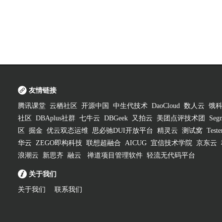
友情链接
腾讯课堂
云栖社区
开源中国
中生代技术
DaoCloud
数人云
饿
社区
DBAplus社群
七牛云
DBGeek
又拍云
美团点评技术团
Segm
区
掘金
优云双态运维
思必驰DUI开放平台
精灵云
测试窝
Test
华云
ZEGO即构科技
联想超融合
AICUG
宜信技术学院
京东云
浪潮云
新思齐
融云
禅道项目管理软件
轻流无代码平台
关于我们
关于我们
联系我们