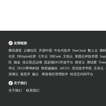
友情链接
腾讯课堂
云栖社区
开源中国
中生代技术
DaoCloud
数人云
饿
社区
DBAplus社群
七牛云
DBGeek
又拍云
美团点评技术团
Segm
区
掘金
优云双态运维
思必驰DUI开放平台
精灵云
测试窝
Test
华云
ZEGO即构科技
联想超融合
AICUG
宜信技术学院
京东云
浪潮云
新思齐
融云
禅道项目管理软件
轻流无代码平台
关于我们
关于我们
联系我们