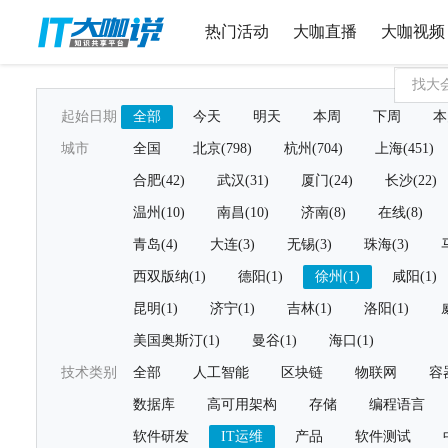
热门活动
大咖直播
大咖视频
起始日期
全部
今天
明天
本周
下周
本
城市
全国
北京(798)
杭州(704)
上海(451)
合肥(42)
武汉(31)
厦门(24)
长沙(22)
温州(10)
南昌(10)
济南(8)
在线(8)
青岛(4)
大连(3)
无锡(3)
珠海(3)
西双版纳(1)
德阳(1)
徐州(1)
咸阳(1)
昆明(1)
济宁(1)
吉林(1)
洛阳(1)
美国奥斯汀(1)
曼谷(1)
海口(1)
技术类别
全部
人工智能
区块链
物联网
容
数据库
高可用架构
存储
编程语言
软件研发
IT运维
产品
软件测试