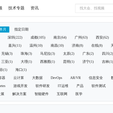
频
技术专题
资讯
本月
指定日期
深圳(222)
成都(105)
南京(64)
广州(63)
西安(62)
)
嘉兴(11)
温州(10)
南昌(10)
济南(8)
在线(8)
天
无锡(3)
珠海(3)
马尼拉(3)
太原(2)
广东(2)
四川(2
三亚(1)
大理(1)
西雅图(1)
昆明(1)
济宁(1)
吉林(1
谷(1)
海口(1)
容器
云计算
大数据
DevOps
AR/VR
信息安全
etes
游戏开发
软件研发
IT运维
产品
软件测试
发展
解决方案
智能硬件
互联网
医学