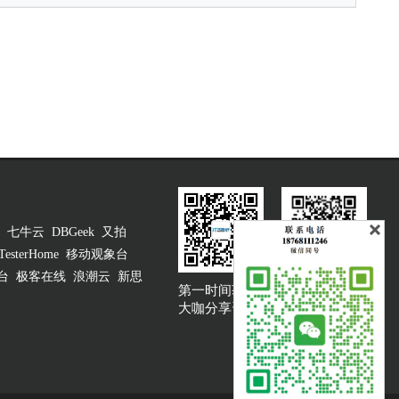
七牛云
DBGeek
又拍
TesterHome
移动观象台
台
极客在线
浪潮云
新思
第一时间获取
大咖说吐槽客服
大咖分享资讯