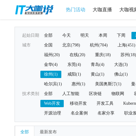
热门活动
大咖直播
大咖视
起始日期
全部
今天
明天
本周
下周
城市
全国
北京(798)
杭州(704)
上海(451)
福州(20)
在线(20)
重庆(18)
苏州(18
金华(4)
东莞(4)
青岛(4)
大连(3)
徐州(1)
咸阳(1)
黄山(1)
佛山(1)
哈尔滨(1)
惠州(1)
美国奥斯汀(1)
曼
技术类别
全部
人工智能
区块链
物联网
Web开发
移动开发
开发工具
Kubern
开源治理
名企案例
名家分享
职业
全部
最新发布