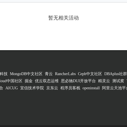
暂无相关活动
科技
MongoDB中文社区
青云
RancherLabs
Ceph中文社区
DBAplus社群
 Cloud中国社区
掘金
优云双态运维
思必驰DUI开放平台
精灵云
测试窝
合
AICUG
宜信技术学院
京东云
程序员客栈
openinstall
阿里云天池平