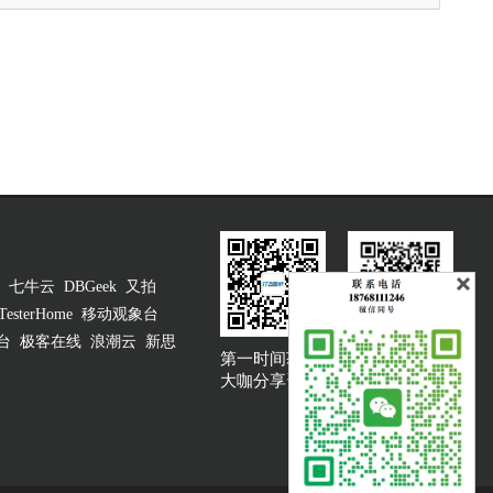
七牛云
DBGeek
又拍
TesterHome
移动观象台
台
极客在线
浪潮云
新思
第一时间获取
大咖说吐槽客服
大咖分享资讯