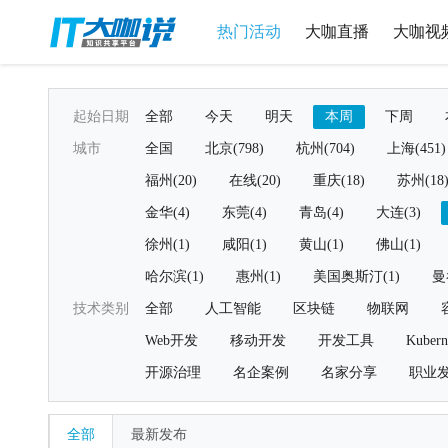
热门活动
大咖直播
大咖视
起始日期
全部
今天
明天
本周
下周
城市
全国
北京(798)
杭州(704)
上海(451)
福州(20)
在线(20)
重庆(18)
苏州(18
金华(4)
东莞(4)
青岛(4)
大连(3)
徐州(1)
咸阳(1)
黄山(1)
佛山(1)
哈尔滨(1)
惠州(1)
美国奥斯汀(1)
曼
技术类别
全部
人工智能
区块链
物联网
Web开发
移动开发
开发工具
Kubern
开源治理
名企案例
名家分享
职业
全部
最新发布