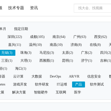
频
技术专题
资讯
本月
指定日期
深圳(222)
成都(105)
南京(64)
广州(63)
西安(62)
)
嘉兴(11)
温州(10)
南昌(10)
济南(8)
在线(8)
天
无锡(3)
珠海(3)
马尼拉(3)
太原(2)
广东(2)
四川(2
三亚(1)
大理(1)
西雅图(1)
昆明(1)
济宁(1)
吉林(1
谷(1)
海口(1)
容器
云计算
大数据
DevOps
AR/VR
信息安全
etes
游戏开发
软件研发
IT运维
产品
软件测试
发展
解决方案
智能硬件
互联网
医学