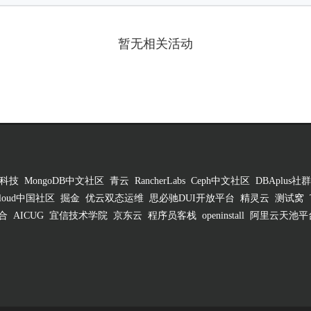
暂无相关活动
科技
MongoDB中文社区
青云
RancherLabs
Ceph中文社区
DBAplus社群
 Cloud中国社区
掘金
优云双态运维
思必驰DUI开放平台
精灵云
测试窝
合
AICUG
宜信技术学院
京东云
程序员客栈
openinstall
阿里云天池平