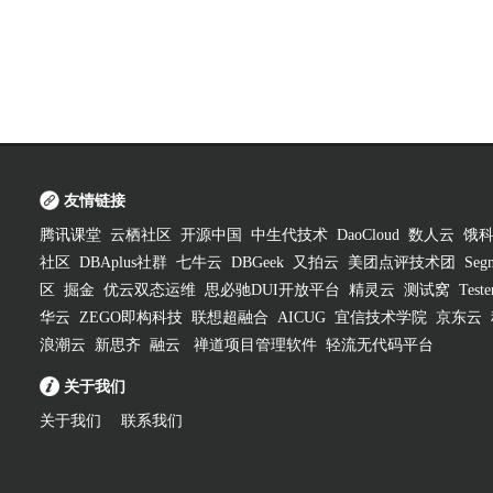
友情链接
腾讯课堂
云栖社区
开源中国
中生代技术
DaoCloud
数人云
饿
社区
DBAplus社群
七牛云
DBGeek
又拍云
美团点评技术团
Segm
区
掘金
优云双态运维
思必驰DUI开放平台
精灵云
测试窝
Test
华云
ZEGO即构科技
联想超融合
AICUG
宜信技术学院
京东云
浪潮云
新思齐
融云
禅道项目管理软件
轻流无代码平台
关于我们
关于我们
联系我们