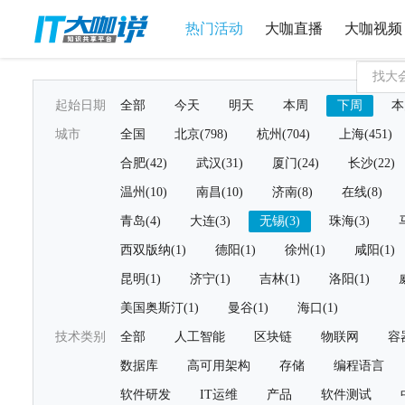
热门活动
大咖直播
大咖视频
起始日期
全部
今天
明天
本周
下周
本
城市
全国
北京(798)
杭州(704)
上海(451)
合肥(42)
武汉(31)
厦门(24)
长沙(22)
温州(10)
南昌(10)
济南(8)
在线(8)
青岛(4)
大连(3)
无锡(3)
珠海(3)
西双版纳(1)
德阳(1)
徐州(1)
咸阳(1)
昆明(1)
济宁(1)
吉林(1)
洛阳(1)
美国奥斯汀(1)
曼谷(1)
海口(1)
技术类别
全部
人工智能
区块链
物联网
容
数据库
高可用架构
存储
编程语言
软件研发
IT运维
产品
软件测试