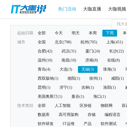
热门活动
大咖直播
大咖视频
起始日期
全部
今天
明天
本周
下周
本
城市
全国
北京(798)
杭州(705)
上海(451)
合肥(42)
武汉(31)
厦门(24)
长沙(22)
温州(10)
南昌(10)
济南(8)
在线(8)
青岛(4)
大连(3)
无锡(3)
珠海(3)
西双版纳(1)
德阳(1)
徐州(1)
咸阳(1)
昆明(1)
济宁(1)
吉林(1)
洛阳(1)
美国奥斯汀(1)
曼谷(1)
海口(1)
技术类别
全部
人工智能
区块链
物联网
容
数据库
高可用架构
存储
编程语言
软件研发
IT运维
产品
软件测试