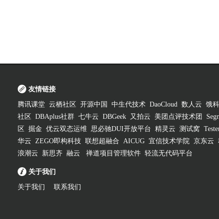
友情链接
腾讯课堂
云栖社区
开源中国
中生代技术
DaoCloud
数人云
饿
社区
DBAplus社群
七牛云
DBGeek
又拍云
美团点评技术团
Segm
区
掘金
优云双态运维
思必驰DUI开放平台
精灵云
测试窝
Test
华云
ZEGO即构科技
联想超融合
AICUG
宜信技术学院
京东云
浪潮云
新思齐
融云
禅道项目管理软件
轻流无代码平台
关于我们
关于我们
联系我们