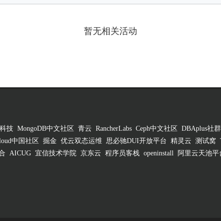
暂无相关活动
科技
MongoDB中文社区
青云
RancherLabs
Ceph中文社区
DBAplus社群
 Cloud中国社区
掘金
优云双态运维
思必驰DUI开放平台
精灵云
测试窝
合
AICUG
宜信技术学院
京东云
程序员客栈
openinstall
阿里云天池平