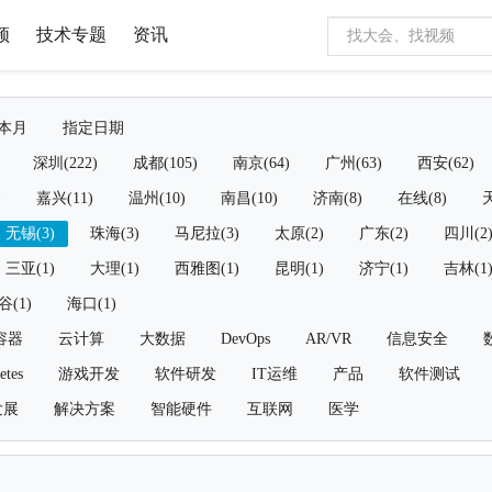
频
技术专题
资讯
本月
指定日期
深圳(222)
成都(105)
南京(64)
广州(63)
西安(62)
)
嘉兴(11)
温州(10)
南昌(10)
济南(8)
在线(8)
天
无锡(3)
珠海(3)
马尼拉(3)
太原(2)
广东(2)
四川(2
三亚(1)
大理(1)
西雅图(1)
昆明(1)
济宁(1)
吉林(1
谷(1)
海口(1)
容器
云计算
大数据
DevOps
AR/VR
信息安全
etes
游戏开发
软件研发
IT运维
产品
软件测试
发展
解决方案
智能硬件
互联网
医学