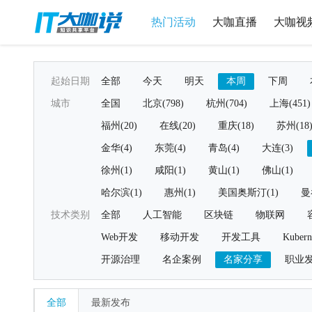
热门活动
大咖直播
大咖视
起始日期
全部
今天
明天
本周
下周
城市
全国
北京(798)
杭州(704)
上海(451)
福州(20)
在线(20)
重庆(18)
苏州(18
金华(4)
东莞(4)
青岛(4)
大连(3)
徐州(1)
咸阳(1)
黄山(1)
佛山(1)
哈尔滨(1)
惠州(1)
美国奥斯汀(1)
曼
技术类别
全部
人工智能
区块链
物联网
Web开发
移动开发
开发工具
Kubern
开源治理
名企案例
名家分享
职业
全部
最新发布