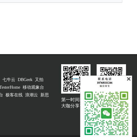
七牛云
DBGeek
又拍
TesterHome
移动观象台
台
极客在线
浪潮云
新思
第一时间获取
大咖说吐槽客服
大咖分享资讯