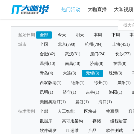
热门活动
大咖直播
大咖视频
起始日期
全部
今天
明天
本周
下周
本
城市
全国
北京(798)
杭州(704)
上海(451)
合肥(42)
武汉(31)
厦门(24)
长沙(22)
温州(10)
南昌(10)
济南(8)
在线(8)
青岛(4)
大连(3)
无锡(3)
珠海(3)
西双版纳(1)
德阳(1)
徐州(1)
咸阳(1)
昆明(1)
济宁(1)
吉林(1)
洛阳(1)
美国奥斯汀(1)
曼谷(1)
海口(1)
技术类别
全部
人工智能
区块链
物联网
容
数据库
高可用架构
存储
编程语言
软件研发
IT运维
产品
软件测试