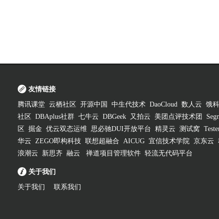
友情链接
腾讯课堂
云栖社区
开源中国
中生代技术
DaoCloud
数人云
饿
社区
DBAplus社群
七牛云
DBGeek
又拍云
美团点评技术团
Segm
区
掘金
优云双态运维
思必驰DUI开放平台
精灵云
测试窝
Test
华云
ZEGO即构科技
联想超融合
AICUG
宜信技术学院
京东云
浪潮云
新思齐
融云
禅道项目管理软件
轻流无代码平台
关于我们
关于我们
联系我们