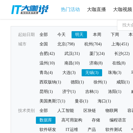
热门活动
大咖直播
大咖视频
起始日期
全部
今天
明天
本周
下周
本
城市
全国
北京(798)
杭州(704)
上海(451)
合肥(42)
武汉(31)
厦门(24)
长沙(22)
温州(10)
南昌(10)
济南(8)
在线(8)
青岛(4)
大连(3)
无锡(3)
珠海(3)
西双版纳(1)
德阳(1)
徐州(1)
咸阳(1)
昆明(1)
济宁(1)
吉林(1)
洛阳(1)
美国奥斯汀(1)
曼谷(1)
海口(1)
技术类别
全部
人工智能
区块链
物联网
容
数据库
高可用架构
存储
编程语言
软件研发
IT运维
产品
软件测试