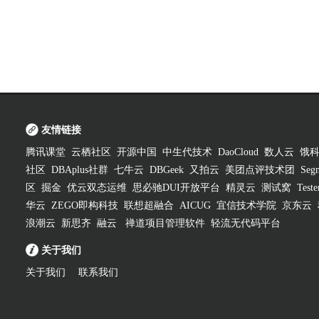
友情链接
腾讯课堂
云栖社区
开源中国
中生代技术
DaoCloud
数人云
饿
社区
DBAplus社群
七牛云
DBGeek
又拍云
美团点评技术团
Segm
区
掘金
优云双态运维
思必驰DUI开放平台
精灵云
测试窝
Test
华云
ZEGO即构科技
联想超融合
AICUG
宜信技术学院
京东云
浪潮云
新思齐
融云
禅道项目管理软件
轻流无代码平台
关于我们
关于我们
联系我们