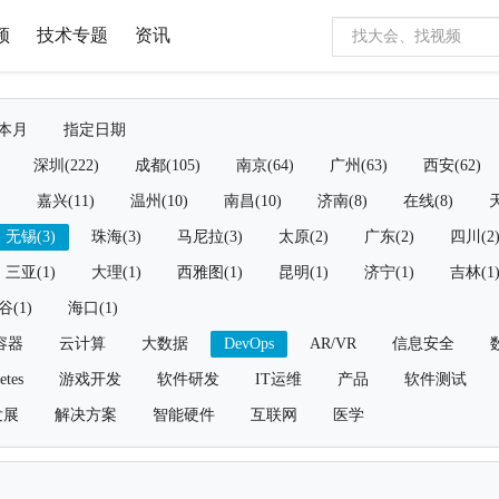
频
技术专题
资讯
本月
指定日期
深圳(222)
成都(105)
南京(64)
广州(63)
西安(62)
)
嘉兴(11)
温州(10)
南昌(10)
济南(8)
在线(8)
天
无锡(3)
珠海(3)
马尼拉(3)
太原(2)
广东(2)
四川(2
三亚(1)
大理(1)
西雅图(1)
昆明(1)
济宁(1)
吉林(1
谷(1)
海口(1)
容器
云计算
大数据
DevOps
AR/VR
信息安全
etes
游戏开发
软件研发
IT运维
产品
软件测试
发展
解决方案
智能硬件
互联网
医学