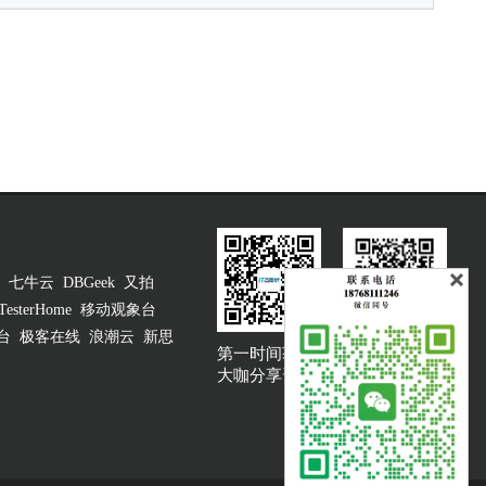
七牛云
DBGeek
又拍
TesterHome
移动观象台
台
极客在线
浪潮云
新思
第一时间获取
大咖说吐槽客服
大咖分享资讯