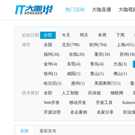
热门活动
大咖直播
大咖视
起始日期
全部
今天
明天
本周
下周
城市
全国
北京(798)
杭州(704)
上海(451)
福州(20)
在线(20)
重庆(18)
苏州(18
金华(4)
东莞(4)
青岛(4)
大连(3)
徐州(1)
咸阳(1)
黄山(1)
佛山(1)
哈尔滨(1)
惠州(1)
美国奥斯汀(1)
曼
技术类别
全部
人工智能
区块链
物联网
Web开发
移动开发
开发工具
Kubern
开源治理
名企案例
名家分享
职业
全部
最新发布