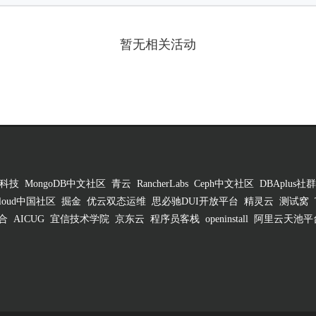
暂无相关活动
科技
MongoDB中文社区
青云
RancherLabs
Ceph中文社区
DBAplus社群
 Cloud中国社区
掘金
优云双态运维
思必驰DUI开放平台
精灵云
测试窝
合
AICUG
宜信技术学院
京东云
程序员客栈
openinstall
阿里云天池平