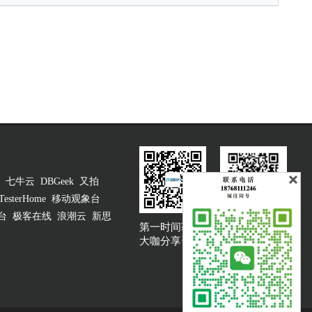
七牛云
DBGeek
又拍
TesterHome
移动观象台
台
极客在线
浪潮云
新思
第一时间获取
大咖说吐槽客服
大咖分享资讯