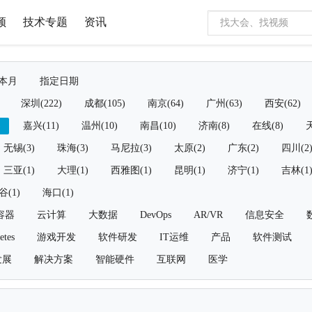
频
技术专题
资讯
本月
指定日期
深圳(222)
成都(105)
南京(64)
广州(63)
西安(62)
)
嘉兴(11)
温州(10)
南昌(10)
济南(8)
在线(8)
天
无锡(3)
珠海(3)
马尼拉(3)
太原(2)
广东(2)
四川(2
三亚(1)
大理(1)
西雅图(1)
昆明(1)
济宁(1)
吉林(1
谷(1)
海口(1)
容器
云计算
大数据
DevOps
AR/VR
信息安全
etes
游戏开发
软件研发
IT运维
产品
软件测试
发展
解决方案
智能硬件
互联网
医学