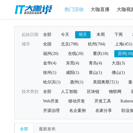
热门活动
大咖直播
大咖视
起始日期
全部
今天
明天
本周
下周
城市
全国
北京(798)
杭州(704)
上海(451)
福州(20)
在线(20)
重庆(18)
苏州(18
金华(4)
东莞(4)
青岛(4)
大连(3)
徐州(1)
咸阳(1)
黄山(1)
佛山(1)
哈尔滨(1)
惠州(1)
美国奥斯汀(1)
曼
技术类别
全部
人工智能
区块链
物联网
Web开发
移动开发
开发工具
Kubern
开源治理
名企案例
名家分享
职业
全部
最新发布