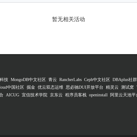
暂无相关活动
科技
MongoDB中文社区
青云
RancherLabs
Ceph中文社区
DBAplus社群
 Cloud中国社区
掘金
优云双态运维
思必驰DUI开放平台
精灵云
测试窝
合
AICUG
宜信技术学院
京东云
程序员客栈
openinstall
阿里云天池平