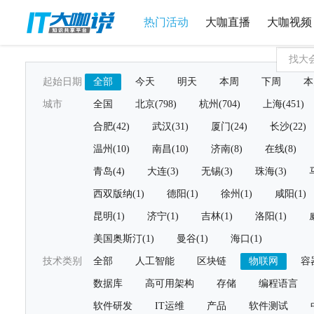
热门活动
大咖直播
大咖视频
起始日期
全部
今天
明天
本周
下周
本
城市
全国
北京(798)
杭州(704)
上海(451)
合肥(42)
武汉(31)
厦门(24)
长沙(22)
温州(10)
南昌(10)
济南(8)
在线(8)
青岛(4)
大连(3)
无锡(3)
珠海(3)
西双版纳(1)
德阳(1)
徐州(1)
咸阳(1)
昆明(1)
济宁(1)
吉林(1)
洛阳(1)
美国奥斯汀(1)
曼谷(1)
海口(1)
技术类别
全部
人工智能
区块链
物联网
容
数据库
高可用架构
存储
编程语言
软件研发
IT运维
产品
软件测试