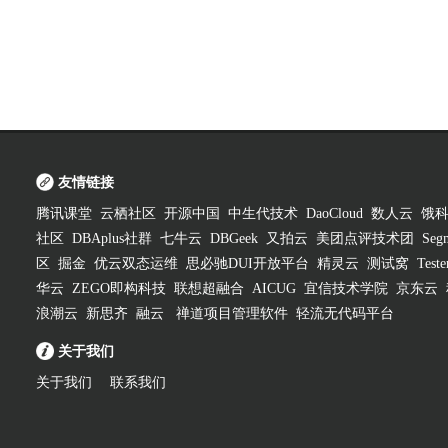
友情链接
腾讯课堂
云栖社区
开源中国
中生代技术
DaoCloud
数人云
饿
社区
DBAplus社群
七牛云
DBGeek
又拍云
美团点评技术团
Segm
区
掘金
优云双态运维
思必驰DUI开放平台
精灵云
测试窝
Test
华云
ZEGO即构科技
联想超融合
AICUG
宜信技术学院
京东云
浪潮云
新思齐
融云
禅道项目管理软件
轻流无代码平台
关于我们
关于我们
联系我们