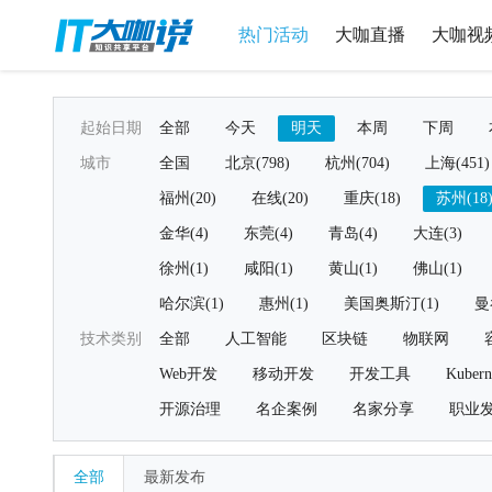
热门活动
大咖直播
大咖视
起始日期
全部
今天
明天
本周
下周
城市
全国
北京(798)
杭州(704)
上海(451)
福州(20)
在线(20)
重庆(18)
苏州(18
金华(4)
东莞(4)
青岛(4)
大连(3)
徐州(1)
咸阳(1)
黄山(1)
佛山(1)
哈尔滨(1)
惠州(1)
美国奥斯汀(1)
曼
技术类别
全部
人工智能
区块链
物联网
Web开发
移动开发
开发工具
Kubern
开源治理
名企案例
名家分享
职业
全部
最新发布