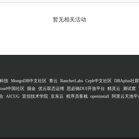
暂无相关活动
科技
MongoDB中文社区
青云
RancherLabs
Ceph中文社区
DBAplus社群
 Cloud中国社区
掘金
优云双态运维
思必驰DUI开放平台
精灵云
测试窝
合
AICUG
宜信技术学院
京东云
程序员客栈
openinstall
阿里云天池平