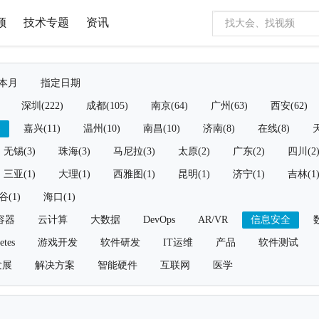
频
技术专题
资讯
本月
指定日期
深圳(222)
成都(105)
南京(64)
广州(63)
西安(62)
)
嘉兴(11)
温州(10)
南昌(10)
济南(8)
在线(8)
天
无锡(3)
珠海(3)
马尼拉(3)
太原(2)
广东(2)
四川(2
三亚(1)
大理(1)
西雅图(1)
昆明(1)
济宁(1)
吉林(1
谷(1)
海口(1)
容器
云计算
大数据
DevOps
AR/VR
信息安全
etes
游戏开发
软件研发
IT运维
产品
软件测试
发展
解决方案
智能硬件
互联网
医学