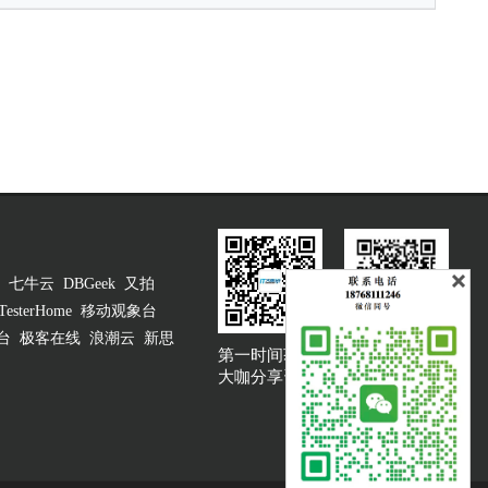
七牛云
DBGeek
又拍
TesterHome
移动观象台
台
极客在线
浪潮云
新思
第一时间获取
大咖说吐槽客服
大咖分享资讯