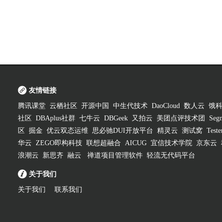
友情链接
腾讯课堂
云栖社区
开源中国
中生代技术
DaoCloud
数人云
饿
社区
DBAplus社群
七牛云
DBGeek
又拍云
美团点评技术团
Segm
区
掘金
优云双态运维
思必驰DUI开放平台
精灵云
测试窝
Test
华云
ZEGO即构科技
联想超融合
AICUG
宜信技术学院
京东云
浪潮云
新思齐
融云
禅道项目管理软件
轻流无代码平台
关于我们
关于我们
联系我们