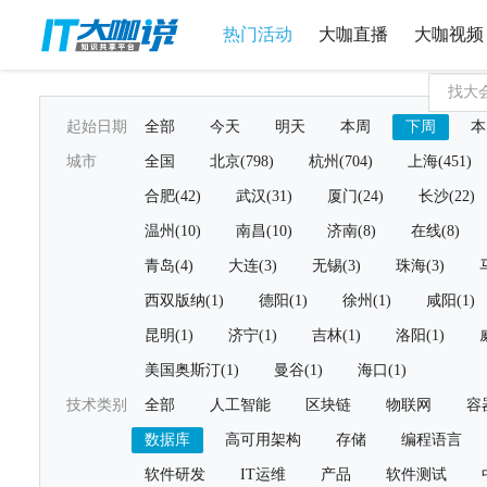
热门活动
大咖直播
大咖视频
起始日期
全部
今天
明天
本周
下周
本
城市
全国
北京(798)
杭州(704)
上海(451)
合肥(42)
武汉(31)
厦门(24)
长沙(22)
温州(10)
南昌(10)
济南(8)
在线(8)
青岛(4)
大连(3)
无锡(3)
珠海(3)
西双版纳(1)
德阳(1)
徐州(1)
咸阳(1)
昆明(1)
济宁(1)
吉林(1)
洛阳(1)
美国奥斯汀(1)
曼谷(1)
海口(1)
技术类别
全部
人工智能
区块链
物联网
容
数据库
高可用架构
存储
编程语言
软件研发
IT运维
产品
软件测试