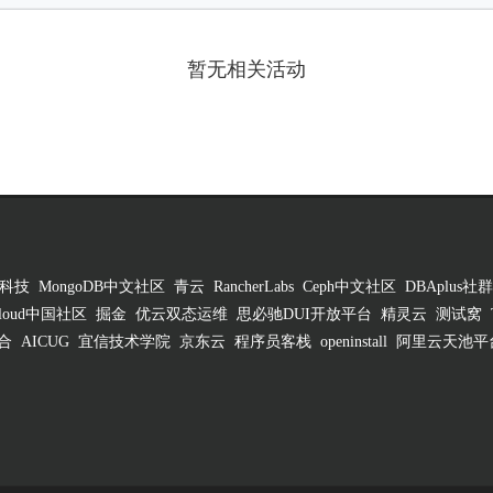
暂无相关活动
科技
MongoDB中文社区
青云
RancherLabs
Ceph中文社区
DBAplus社群
 Cloud中国社区
掘金
优云双态运维
思必驰DUI开放平台
精灵云
测试窝
合
AICUG
宜信技术学院
京东云
程序员客栈
openinstall
阿里云天池平