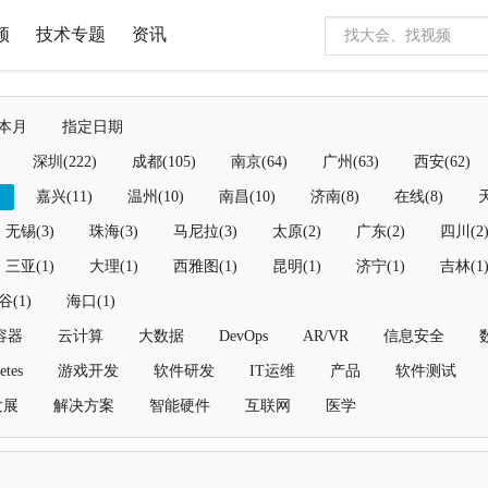
频
技术专题
资讯
本月
指定日期
深圳(222)
成都(105)
南京(64)
广州(63)
西安(62)
)
嘉兴(11)
温州(10)
南昌(10)
济南(8)
在线(8)
天
无锡(3)
珠海(3)
马尼拉(3)
太原(2)
广东(2)
四川(2
三亚(1)
大理(1)
西雅图(1)
昆明(1)
济宁(1)
吉林(1
谷(1)
海口(1)
容器
云计算
大数据
DevOps
AR/VR
信息安全
etes
游戏开发
软件研发
IT运维
产品
软件测试
发展
解决方案
智能硬件
互联网
医学