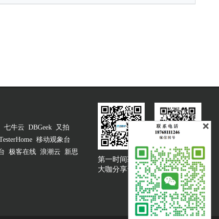
七牛云
DBGeek
又拍
TesterHome
移动观象台
台
极客在线
浪潮云
新思
第一时间获取
大咖说吐槽客服
大咖分享资讯