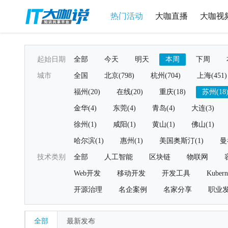
热门活动
大咖直播
大咖视
起始日期
全部
今天
明天
本周
下周
城市
全国
北京(798)
杭州(704)
上海(451)
福州(20)
在线(20)
重庆(18)
苏州(18
金华(4)
东莞(4)
青岛(4)
大连(3)
徐州(1)
咸阳(1)
黄山(1)
佛山(1)
哈尔滨(1)
惠州(1)
美国奥斯汀(1)
曼
技术类别
全部
人工智能
区块链
物联网
Web开发
移动开发
开发工具
Kubern
开源治理
名企案例
名家分享
职业
全部
最新发布