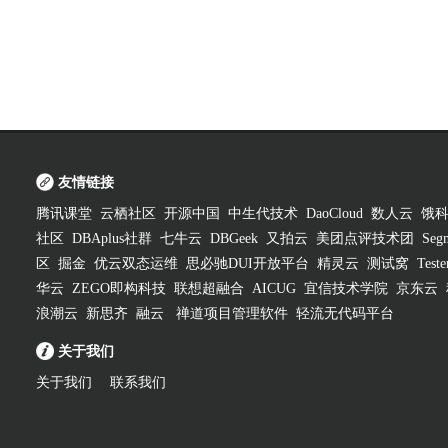
友情链接
腾讯课堂
云栖社区
开源中国
中生代技术
DaoCloud
数人云
饿
社区
DBAplus社群
七牛云
DBGeek
又拍云
美团点评技术团
Segm
区
掘金
优云双态运维
思必驰DUI开放平台
精灵云
测试窝
Test
华云
ZEGO即构科技
联想超融合
AICUG
宜信技术学院
京东云
浪潮云
新思齐
融云
禅道项目管理软件
轻流无代码平台
关于我们
关于我们
联系我们