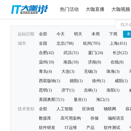
热门活动
大咖直播
大咖视频
起始日期
全部
今天
明天
本周
下周
本
城市
全国
北京(798)
杭州(705)
上海(451)
合肥(42)
武汉(31)
厦门(24)
长沙(22)
温州(10)
南昌(10)
济南(8)
在线(8)
青岛(4)
大连(3)
无锡(3)
珠海(3)
西双版纳(1)
德阳(1)
徐州(1)
咸阳(1)
昆明(1)
济宁(1)
吉林(1)
洛阳(1)
美国奥斯汀(1)
曼谷(1)
海口(1)
技术类别
全部
人工智能
区块链
物联网
容
数据库
高可用架构
存储
编程语言
软件研发
IT运维
产品
软件测试