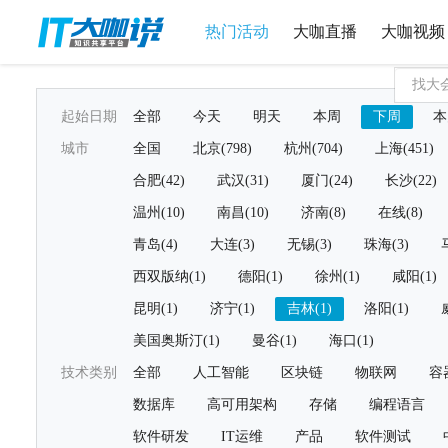
热门活动
大咖直播
大咖视频
起始日期
全部
今天
明天
本周
下周
本
城市
全国
北京(798)
杭州(704)
上海(451)
合肥(42)
武汉(31)
厦门(24)
长沙(22)
温州(10)
南昌(10)
济南(8)
在线(8)
青岛(4)
大连(3)
无锡(3)
珠海(3)
西双版纳(1)
德阳(1)
徐州(1)
咸阳(1)
昆明(1)
济宁(1)
吉林(1)
洛阳(1)
美国奥斯汀(1)
曼谷(1)
海口(1)
技术类别
全部
人工智能
区块链
物联网
容
数据库
高可用架构
存储
编程语言
软件研发
IT运维
产品
软件测试