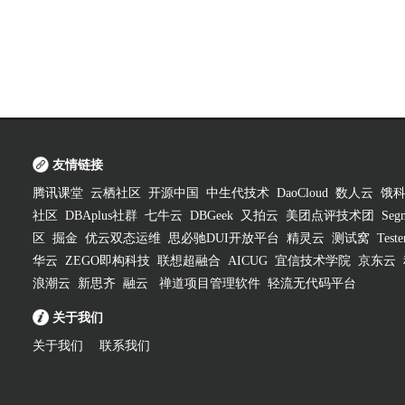
友情链接
腾讯课堂
云栖社区
开源中国
中生代技术
DaoCloud
数人云
饿
社区
DBAplus社群
七牛云
DBGeek
又拍云
美团点评技术团
Segm
区
掘金
优云双态运维
思必驰DUI开放平台
精灵云
测试窝
Test
华云
ZEGO即构科技
联想超融合
AICUG
宜信技术学院
京东云
浪潮云
新思齐
融云
禅道项目管理软件
轻流无代码平台
关于我们
关于我们
联系我们