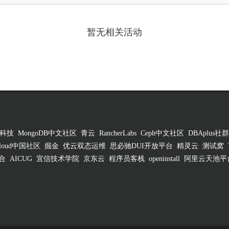
暂无相关活动
科技
MongoDB中文社区
青云
RancherLabs
Ceph中文社区
DBAplus社群
 Cloud中国社区
掘金
优云双态运维
思必驰DUI开放平台
精灵云
测试窝
合
AICUG
宜信技术学院
京东云
程序员客栈
openinstall
阿里云天池平