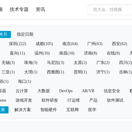
频
技术专题
资讯
本月
指定日期
深圳(222)
成都(105)
南京(64)
广州(63)
西安(62)
)
嘉兴(11)
温州(10)
南昌(10)
济南(8)
在线(8)
天
无锡(3)
珠海(3)
马尼拉(3)
太原(2)
广东(2)
四川(2
三亚(1)
大理(1)
西雅图(1)
昆明(1)
济宁(1)
吉林(1
谷(1)
海口(1)
容器
云计算
大数据
DevOps
AR/VR
信息安全
etes
游戏开发
软件研发
IT运维
产品
软件测试
发展
解决方案
智能硬件
互联网
医学