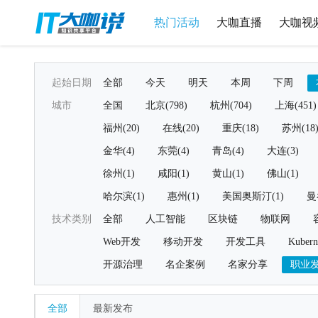
热门活动
大咖直播
大咖视
起始日期
全部
今天
明天
本周
下周
城市
全国
北京(798)
杭州(704)
上海(451)
福州(20)
在线(20)
重庆(18)
苏州(18
金华(4)
东莞(4)
青岛(4)
大连(3)
徐州(1)
咸阳(1)
黄山(1)
佛山(1)
哈尔滨(1)
惠州(1)
美国奥斯汀(1)
曼
技术类别
全部
人工智能
区块链
物联网
Web开发
移动开发
开发工具
Kubern
开源治理
名企案例
名家分享
职业
全部
最新发布