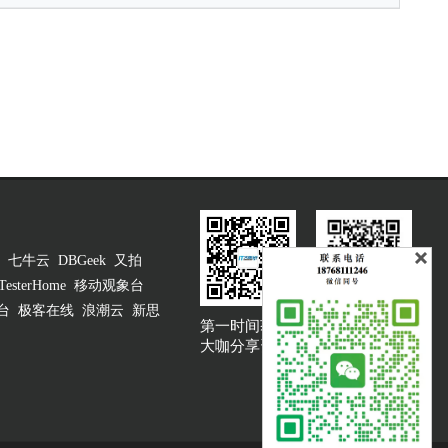
七牛云
DBGeek
又拍
TesterHome
移动观象台
台
极客在线
浪潮云
新思
第一时间获取
大咖说吐槽客服
大咖分享资讯