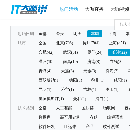
热门活动
大咖直播
大咖视频
起始日期
全部
今天
明天
本周
下周
本
城市
全国
北京(798)
杭州(704)
上海(451)
合肥(42)
武汉(31)
厦门(24)
长沙(22)
温州(10)
南昌(10)
济南(8)
在线(8)
青岛(4)
大连(3)
无锡(3)
珠海(3)
西双版纳(1)
德阳(1)
徐州(1)
咸阳(1)
昆明(1)
济宁(1)
吉林(1)
洛阳(1)
美国奥斯汀(1)
曼谷(1)
海口(1)
技术类别
全部
人工智能
区块链
物联网
容
数据库
高可用架构
存储
编程语言
软件研发
IT运维
产品
软件测试