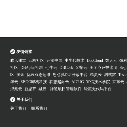
友情链接
腾讯课堂
云栖社区
开源中国
中生代技术
DaoCloud
数人云
饿
社区
DBAplus社群
七牛云
DBGeek
又拍云
美团点评技术团
Segm
区
掘金
优云双态运维
思必驰DUI开放平台
精灵云
测试窝
Test
华云
ZEGO即构科技
联想超融合
AICUG
宜信技术学院
京东云
浪潮云
新思齐
融云
禅道项目管理软件
轻流无代码平台
关于我们
关于我们
联系我们