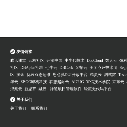
友情链接
腾讯课堂
云栖社区
开源中国
中生代技术
DaoCloud
数人云
饿
社区
DBAplus社群
七牛云
DBGeek
又拍云
美团点评技术团
Segm
区
掘金
优云双态运维
思必驰DUI开放平台
精灵云
测试窝
Test
华云
ZEGO即构科技
联想超融合
AICUG
宜信技术学院
京东云
浪潮云
新思齐
融云
禅道项目管理软件
轻流无代码平台
关于我们
关于我们
联系我们