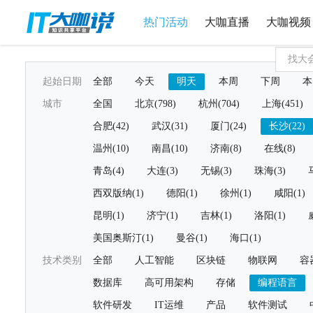
热门活动
大咖直播
大咖视频
起始日期
全部
今天
明天
本周
下周
本
城市
全国
北京(798)
杭州(704)
上海(451)
合肥(42)
武汉(31)
厦门(24)
长沙(22)
温州(10)
南昌(10)
济南(8)
在线(8)
青岛(4)
大连(3)
无锡(3)
珠海(3)
西双版纳(1)
德阳(1)
徐州(1)
咸阳(1)
昆明(1)
济宁(1)
吉林(1)
洛阳(1)
美国奥斯汀(1)
曼谷(1)
海口(1)
技术类别
全部
人工智能
区块链
物联网
容
数据库
高可用架构
存储
编程语言
软件研发
IT运维
产品
软件测试