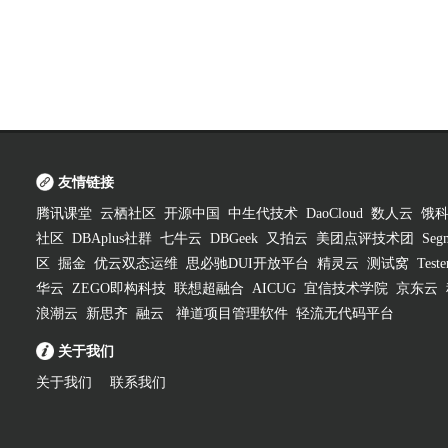
友情链接
腾讯课堂
云栖社区
开源中国
中生代技术
DaoCloud
数人云
饿
社区
DBAplus社群
七牛云
DBGeek
又拍云
美团点评技术团
Segm
区
掘金
优云双态运维
思必驰DUI开放平台
精灵云
测试窝
Test
华云
ZEGO即构科技
联想超融合
AICUG
宜信技术学院
京东云
浪潮云
新思齐
融云
禅道项目管理软件
轻流无代码平台
关于我们
关于我们
联系我们