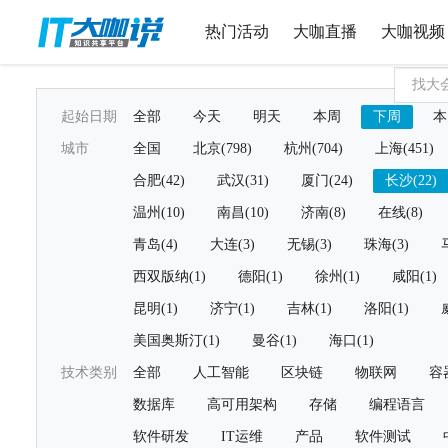
热门活动
大咖直播
大咖视频
起始日期
全部
今天
明天
本周
下周
本
城市
全国
北京(798)
杭州(704)
上海(451)
合肥(42)
武汉(31)
厦门(24)
长沙(22)
温州(10)
南昌(10)
济南(8)
在线(8)
青岛(4)
大连(3)
无锡(3)
珠海(3)
西双版纳(1)
德阳(1)
徐州(1)
咸阳(1)
昆明(1)
济宁(1)
吉林(1)
洛阳(1)
美国奥斯汀(1)
曼谷(1)
海口(1)
技术类别
全部
人工智能
区块链
物联网
容
数据库
高可用架构
存储
编程语言
软件研发
IT运维
产品
软件测试