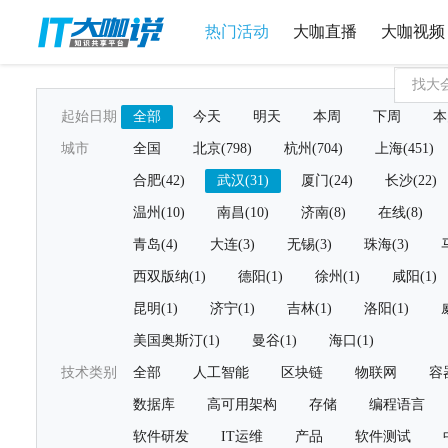
热门活动
大咖直播
大咖视频
起始日期
全部
今天
明天
本周
下周
本
城市
全国
北京(798)
杭州(704)
上海(451)
合肥(42)
武汉(31)
厦门(24)
长沙(22)
温州(10)
南昌(10)
济南(8)
在线(8)
青岛(4)
大连(3)
无锡(3)
珠海(3)
西双版纳(1)
德阳(1)
徐州(1)
咸阳(1)
昆明(1)
济宁(1)
吉林(1)
洛阳(1)
美国奥斯汀(1)
曼谷(1)
海口(1)
技术类别
全部
人工智能
区块链
物联网
容
数据库
高可用架构
存储
编程语言
软件研发
IT运维
产品
软件测试