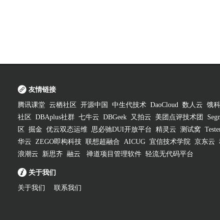
友情链接
腾讯课堂
云栖社区
开源中国
中生代技术
DaoCloud
数人云
饿
社区
DBAplus社群
七牛云
DBGeek
又拍云
美团点评技术团
Segm
区
掘金
优云双态运维
思必驰DUI开放平台
精灵云
测试窝
Test
华云
ZEGO即构科技
联想超融合
AICUG
宜信技术学院
京东云
浪潮云
新思齐
融云
禅道项目管理软件
轻流无代码平台
关于我们
关于我们
联系我们