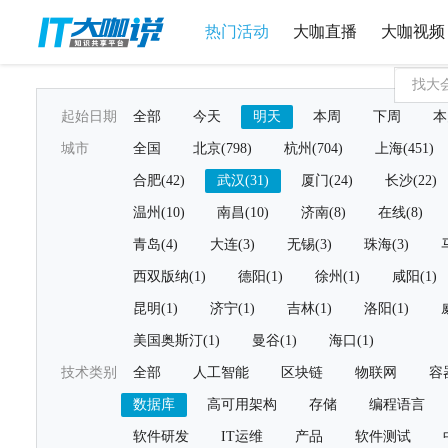
热门活动
大咖直播
大咖视频
起始日期
全部
今天
明天
本周
下周
本
城市
全国
北京(798)
杭州(704)
上海(451)
合肥(42)
武汉(31)
厦门(24)
长沙(22)
温州(10)
南昌(10)
济南(8)
在线(8)
青岛(4)
大连(3)
无锡(3)
珠海(3)
西双版纳(1)
德阳(1)
徐州(1)
咸阳(1)
昆明(1)
济宁(1)
吉林(1)
洛阳(1)
美国奥斯汀(1)
曼谷(1)
海口(1)
技术类别
全部
人工智能
区块链
物联网
容
数据库
高可用架构
存储
编程语言
软件研发
IT运维
产品
软件测试