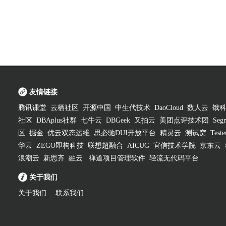
友情链接
腾讯课堂
云栖社区
开源中国
中生代技术
DaoCloud
数人云
饿
社区
DBAplus社群
七牛云
DBGeek
又拍云
美团点评技术团
Segm
区
掘金
优云双态运维
思必驰DUI开放平台
精灵云
测试窝
Test
华云
ZEGO即构科技
联想超融合
AICUG
宜信技术学院
京东云
浪潮云
新思齐
融云
禅道项目管理软件
轻流无代码平台
关于我们
关于我们
联系我们