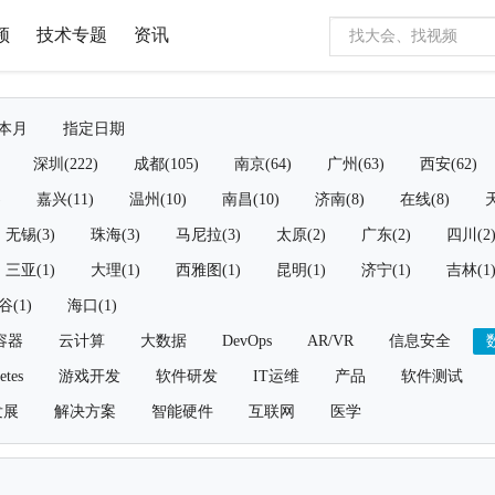
频
技术专题
资讯
本月
指定日期
深圳(222)
成都(105)
南京(64)
广州(63)
西安(62)
)
嘉兴(11)
温州(10)
南昌(10)
济南(8)
在线(8)
天
无锡(3)
珠海(3)
马尼拉(3)
太原(2)
广东(2)
四川(2
三亚(1)
大理(1)
西雅图(1)
昆明(1)
济宁(1)
吉林(1
谷(1)
海口(1)
容器
云计算
大数据
DevOps
AR/VR
信息安全
etes
游戏开发
软件研发
IT运维
产品
软件测试
发展
解决方案
智能硬件
互联网
医学