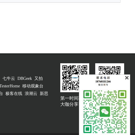
七牛云
DBGeek
又拍
TesterHome
移动观象台
台
极客在线
浪潮云
新思
第一时间获取
大咖说吐槽客服
大咖分享资讯