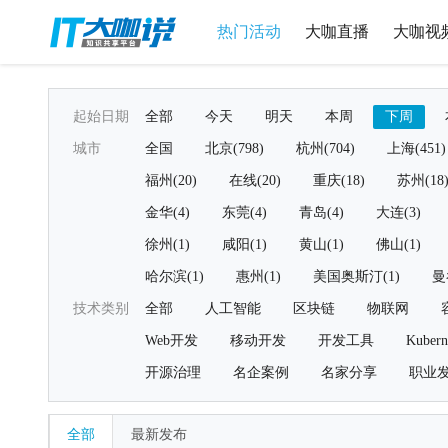
热门活动
大咖直播
大咖视
起始日期
全部
今天
明天
本周
下周
城市
全国
北京(798)
杭州(704)
上海(451)
福州(20)
在线(20)
重庆(18)
苏州(18
金华(4)
东莞(4)
青岛(4)
大连(3)
徐州(1)
咸阳(1)
黄山(1)
佛山(1)
哈尔滨(1)
惠州(1)
美国奥斯汀(1)
曼
技术类别
全部
人工智能
区块链
物联网
Web开发
移动开发
开发工具
Kubern
开源治理
名企案例
名家分享
职业
全部
最新发布