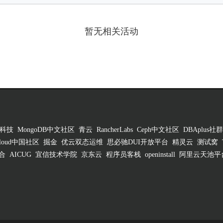
暂无相关活动
科技
MongoDB中文社区
青云
RancherLabs
Ceph中文社区
DBAplus社群
 Cloud中国社区
掘金
优云双态运维
思必驰DUI开放平台
精灵云
测试窝
合
AICUG
宜信技术学院
京东云
程序员客栈
openinstall
阿里云天池平