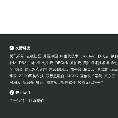
友情链接
腾讯课堂
云栖社区
开源中国
中生代技术
DaoCloud
数人云
饿
社区
DBAplus社群
七牛云
DBGeek
又拍云
美团点评技术团
Segm
区
掘金
优云双态运维
思必驰DUI开放平台
精灵云
测试窝
Test
华云
ZEGO即构科技
联想超融合
AICUG
宜信技术学院
京东云
浪潮云
新思齐
融云
禅道项目管理软件
轻流无代码平台
关于我们
关于我们
联系我们