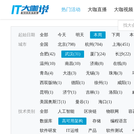
热门活动
大咖直播
大咖视频
起始日期
全部
今天
明天
本周
下周
本
城市
全国
北京(798)
杭州(704)
上海(451)
合肥(42)
武汉(31)
厦门(24)
长沙(22)
温州(10)
南昌(10)
济南(8)
在线(8)
青岛(4)
大连(3)
无锡(3)
珠海(3)
西双版纳(1)
德阳(1)
徐州(1)
咸阳(1)
昆明(1)
济宁(1)
吉林(1)
洛阳(1)
美国奥斯汀(1)
曼谷(1)
海口(1)
技术类别
全部
人工智能
区块链
物联网
容
数据库
高可用架构
存储
编程语言
软件研发
IT运维
产品
软件测试