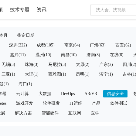
频
技术专题
资讯
本月
指定日期
深圳(222)
成都(105)
南京(64)
广州(63)
西安(62)
)
嘉兴(11)
温州(10)
南昌(10)
济南(8)
在线(8)
天
无锡(3)
珠海(3)
马尼拉(3)
太原(2)
广东(2)
四川(2
三亚(1)
大理(1)
西雅图(1)
昆明(1)
济宁(1)
吉林(1
谷(1)
海口(1)
容器
云计算
大数据
DevOps
AR/VR
信息安全
etes
游戏开发
软件研发
IT运维
产品
软件测试
发展
解决方案
智能硬件
互联网
医学