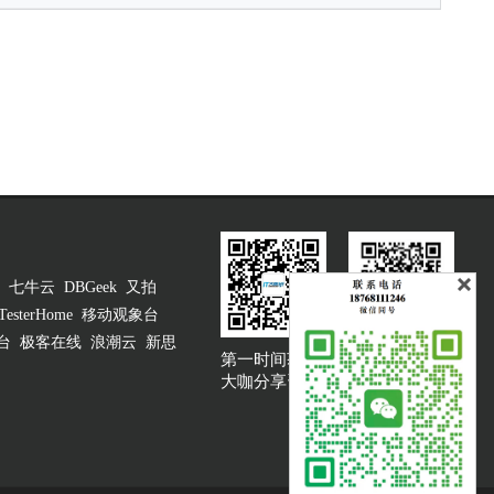
七牛云
DBGeek
又拍
TesterHome
移动观象台
台
极客在线
浪潮云
新思
第一时间获取
大咖说吐槽客服
大咖分享资讯