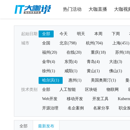
热门活动
大咖直播
大咖视
起始日期
全部
今天
明天
本周
下周
城市
全国
北京(798)
杭州(704)
上海(451)
福州(20)
在线(20)
重庆(18)
苏州(18
金华(4)
东莞(4)
青岛(4)
大连(3)
徐州(1)
咸阳(1)
黄山(1)
佛山(1)
哈尔滨(1)
惠州(1)
美国奥斯汀(1)
曼
技术类别
全部
人工智能
区块链
物联网
Web开发
移动开发
开发工具
Kubern
开源治理
名企案例
名家分享
职业
全部
最新发布