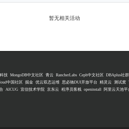
暂无相关活动
科技
MongoDB中文社区
青云
RancherLabs
Ceph中文社区
DBAplus社群
 Cloud中国社区
掘金
优云双态运维
思必驰DUI开放平台
精灵云
测试窝
合
AICUG
宜信技术学院
京东云
程序员客栈
openinstall
阿里云天池平