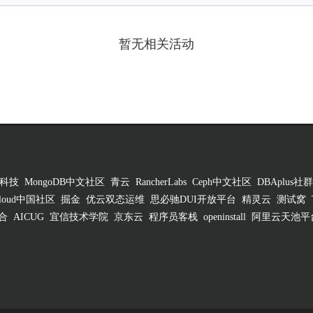
暂无相关活动
科技
MongoDB中文社区
青云
RancherLabs
Ceph中文社区
DBAplus社群
 Cloud中国社区
掘金
优云双态运维
思必驰DUI开放平台
精灵云
测试窝
合
AICUG
宜信技术学院
京东云
程序员客栈
openinstall
阿里云天池平