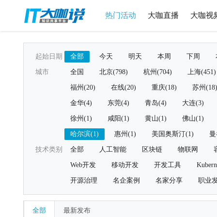
热门活动
大咖直播
大咖视
起始日期
全部
今天
明天
本周
下周
城市
全国
北京(798)
杭州(704)
上海(451)
福州(20)
在线(20)
重庆(18)
苏州(18
金华(4)
东莞(4)
青岛(4)
大连(3)
徐州(1)
咸阳(1)
黄山(1)
佛山(1)
哈尔滨(1)
惠州(1)
美国奥斯汀(1)
曼
技术类别
全部
人工智能
区块链
物联网
Web开发
移动开发
开发工具
Kubern
开源治理
名企案例
名家分享
职业
全部
最新发布