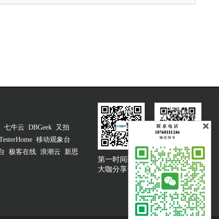
七牛云
DBGeek
又拍
TesterHome
移动观象台
台
极客在线
浪潮云
新思
第一时间获取
大咖说吐槽客服
大咖分享资讯