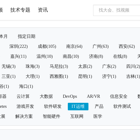
频
技术专题
资讯
本月
指定日期
深圳(222)
成都(105)
南京(64)
广州(63)
西安(62)
)
嘉兴(11)
温州(10)
南昌(10)
济南(8)
在线(8)
天
无锡(3)
珠海(3)
马尼拉(3)
太原(2)
广东(2)
四川(2
三亚(1)
大理(1)
西雅图(1)
昆明(1)
济宁(1)
吉林(1
谷(1)
海口(1)
容器
云计算
大数据
DevOps
AR/VR
信息安全
etes
游戏开发
软件研发
IT运维
产品
软件测试
发展
解决方案
智能硬件
互联网
医学