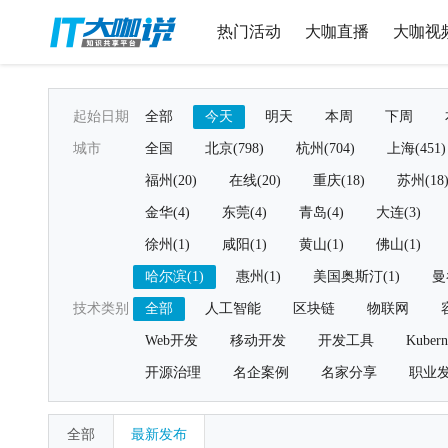
热门活动
大咖直播
大咖视
起始日期
全部
今天
明天
本周
下周
城市
全国
北京(798)
杭州(704)
上海(451)
福州(20)
在线(20)
重庆(18)
苏州(18
金华(4)
东莞(4)
青岛(4)
大连(3)
徐州(1)
咸阳(1)
黄山(1)
佛山(1)
哈尔滨(1)
惠州(1)
美国奥斯汀(1)
曼
技术类别
全部
人工智能
区块链
物联网
Web开发
移动开发
开发工具
Kubern
开源治理
名企案例
名家分享
职业
全部
最新发布