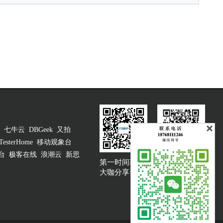
七牛云
DBGeek
又拍
TesterHome
移动观象台
台
极客在线
浪潮云
新思
第一时间获取
大咖说吐槽客服
大咖分享资讯