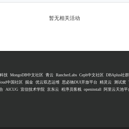
暂无相关活动
科技
MongoDB中文社区
青云
RancherLabs
Ceph中文社区
DBAplus社群
 Cloud中国社区
掘金
优云双态运维
思必驰DUI开放平台
精灵云
测试窝
合
AICUG
宜信技术学院
京东云
程序员客栈
openinstall
阿里云天池平