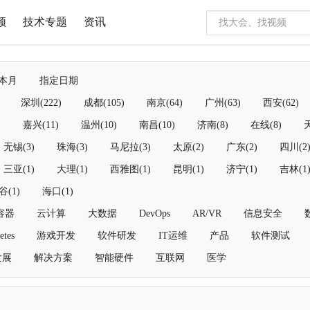
频
技术专题
资讯
本月
指定日期
深圳(222)
成都(105)
南京(64)
广州(63)
西安(62)
)
嘉兴(11)
温州(10)
南昌(10)
济南(8)
在线(8)
天
无锡(3)
珠海(3)
马尼拉(3)
太原(2)
广东(2)
四川(2
三亚(1)
大理(1)
西雅图(1)
昆明(1)
济宁(1)
吉林(1
谷(1)
海口(1)
容器
云计算
大数据
DevOps
AR/VR
信息安全
etes
游戏开发
软件研发
IT运维
产品
软件测试
发展
解决方案
智能硬件
互联网
医学