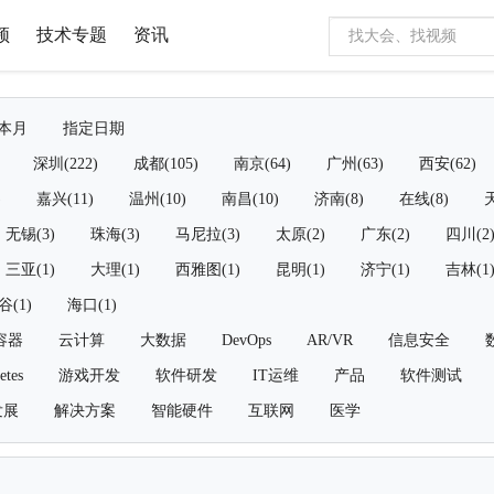
频
技术专题
资讯
本月
指定日期
深圳(222)
成都(105)
南京(64)
广州(63)
西安(62)
)
嘉兴(11)
温州(10)
南昌(10)
济南(8)
在线(8)
天
无锡(3)
珠海(3)
马尼拉(3)
太原(2)
广东(2)
四川(2
三亚(1)
大理(1)
西雅图(1)
昆明(1)
济宁(1)
吉林(1
谷(1)
海口(1)
容器
云计算
大数据
DevOps
AR/VR
信息安全
etes
游戏开发
软件研发
IT运维
产品
软件测试
发展
解决方案
智能硬件
互联网
医学