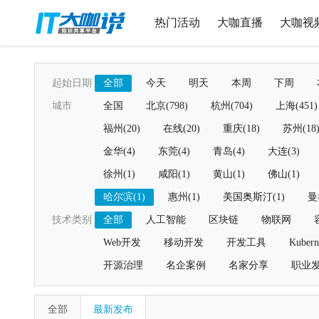
热门活动
大咖直播
大咖视
起始日期
全部
今天
明天
本周
下周
城市
全国
北京(798)
杭州(704)
上海(451)
福州(20)
在线(20)
重庆(18)
苏州(18
金华(4)
东莞(4)
青岛(4)
大连(3)
徐州(1)
咸阳(1)
黄山(1)
佛山(1)
哈尔滨(1)
惠州(1)
美国奥斯汀(1)
曼
技术类别
全部
人工智能
区块链
物联网
Web开发
移动开发
开发工具
Kubern
开源治理
名企案例
名家分享
职业
全部
最新发布