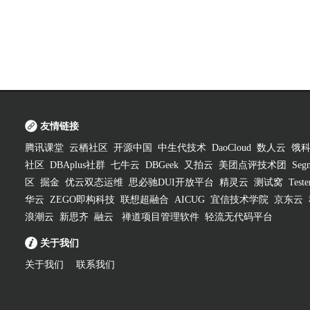
友情链接
腾讯课堂
云栖社区
开源中国
中生代技术
DaoCloud
数人云
饿
社区
DBAplus社群
七牛云
DBGeek
又拍云
美团点评技术团
Segm
区
掘金
优云双态运维
思必驰DUI开放平台
精灵云
测试窝
Test
华云
ZEGO即构科技
联想超融合
AICUG
宜信技术学院
京东云
浪潮云
新思齐
融云
禅道项目管理软件
轻流无代码平台
关于我们
关于我们
联系我们