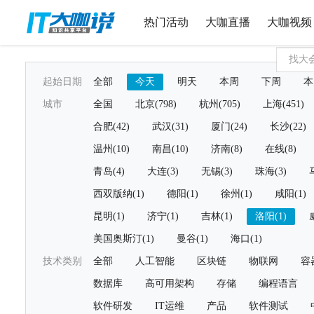
热门活动
大咖直播
大咖视频
起始日期
全部
今天
明天
本周
下周
本
城市
全国
北京(798)
杭州(705)
上海(451)
合肥(42)
武汉(31)
厦门(24)
长沙(22)
温州(10)
南昌(10)
济南(8)
在线(8)
青岛(4)
大连(3)
无锡(3)
珠海(3)
西双版纳(1)
德阳(1)
徐州(1)
咸阳(1)
昆明(1)
济宁(1)
吉林(1)
洛阳(1)
美国奥斯汀(1)
曼谷(1)
海口(1)
技术类别
全部
人工智能
区块链
物联网
容
数据库
高可用架构
存储
编程语言
软件研发
IT运维
产品
软件测试